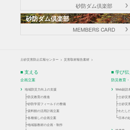
砂防ダム倶楽部
砂防ダム倶楽部
MEMBERS CARD
土砂災害防止広報センター
>
災害取材報告素材
>
■ 支える
■ 学び
企画立案
防災教育
地域防災力向上の支援
Web副読
├
├
防災教育の推進
土砂災
├
├
砂防学習フィールドの整備
土砂災
├
├
資料館の活用計画立案
わたし
├
└
各種催しの企画立案
日本の
├
地域版教材の企画・制作
映像集