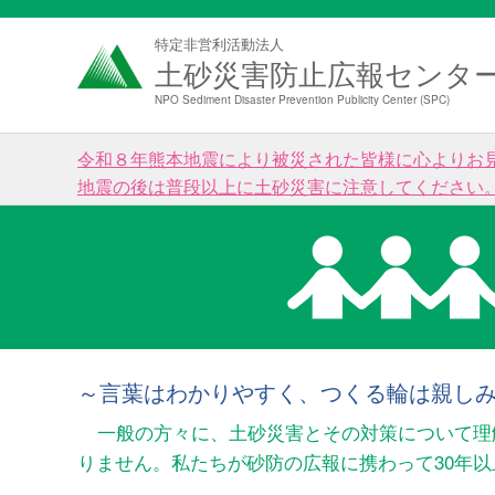
特定非営利活動法人
土砂災害防止広報センタ
NPO Sediment Disaster Prevention Publicity Center (SPC)
令和８年熊本地震により被災された皆様に心よりお
地震の後は普段以上に土砂災害に注意してください
～言葉はわかりやすく、つくる輪は親し
一般の方々に、土砂災害とその対策について理
りません。私たちが砂防の広報に携わって30年