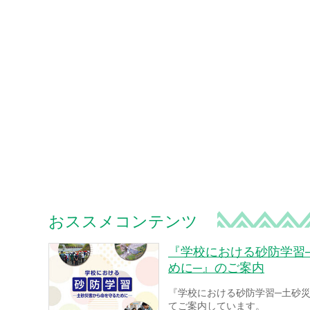
おススメコンテンツ
『学校における砂防学習
めに─』のご案内
『学校における砂防学習─土砂
てご案内しています。