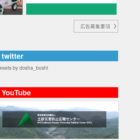
広告募集要項
twitter
weets by dosha_boshi
YouTube