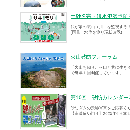
土砂災害・洪水氾濫予防
我が家の裏山（川）を監視する
(雨量・水位を測り現状確認)
火山砂防フォーラム
「火山を知り、火山と共に生き
で毎年１回開催しています。
第10回 砂防カレンダ
砂防ダムの景勝写真をご応募く
【応募締め切り】2025年6月30