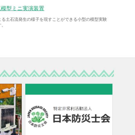
流模型ミニ実演装置
よる土石流発生の様子を現すことができる小型の模型実験
す。