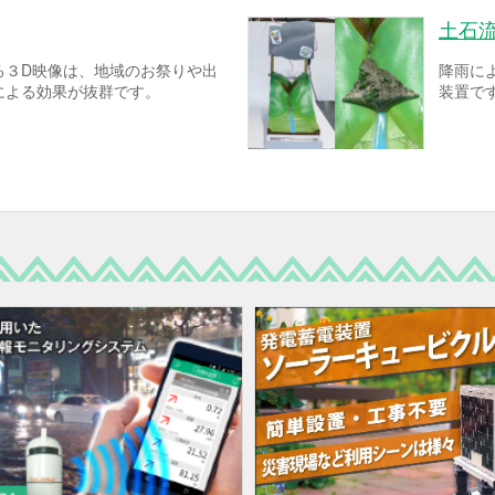
土石
る３D映像は、地域のお祭りや出
降雨に
による効果が抜群です。
装置で