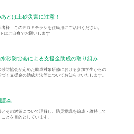
のあとは土砂災害に注意！
係者様 このＰＤＦチラシを住民用にご活用ください。
ントはご自身でお願いします
治水砂防協会による支援金助成の取り組み
水砂防協会が定めた助成対象研修における参加学生からの
基づく支援金の助成方法等についてお知らせいたします。
副読本
害とその対策について理解し、防災意識を編成・維持して
くことを目的としています。