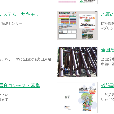
システム サキモリ
地震
！簡易センサー
防災関
※プリ
全国
る」をテーマに全国の活火山周辺
全国治
申請に
ー写真コンテスト募集
砂防
ださい。
土砂災
日まで
いただ