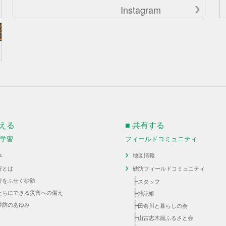
Instagram
伝える
■ 共有する
・学習
フィールドコミュニティ
本
地図情報
害とは
砂防フィールドコミュニティ
├
害をふせぐ砂防
スタッフ
├
たちにできる災害への備え
雑記帳
├
砂防のあゆみ
田倉川と暮らしの会
├
山古志木籠ふるさと会