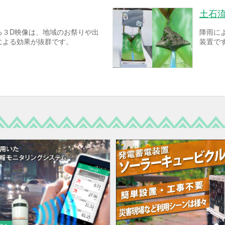
土石
る３D映像は、地域のお祭りや出
降雨に
による効果が抜群です。
装置で