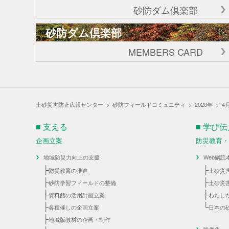
砂防ダム倶楽部
砂防ダム倶楽部
MEMBERS CARD
土砂災害防止広報センター
>
砂防フィールドコミュニティ
>
2020年
>
4
■ 支える
■ 学び
企画立案
防災教育
地域防災力向上の支援
Web副読
├
├
防災教育の推進
土砂災
├
├
砂防学習フィールドの整備
土砂災
├
├
資料館の活用計画立案
わたし
├
└
各種催しの企画立案
日本の
├
地域版教材の企画・制作
映像集