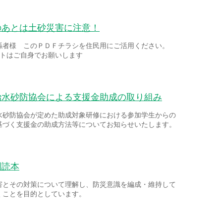
のあとは土砂災害に注意！
係者様 このＰＤＦチラシを住民用にご活用ください。
ントはご自身でお願いします
治水砂防協会による支援金助成の取り組み
水砂防協会が定めた助成対象研修における参加学生からの
基づく支援金の助成方法等についてお知らせいたします。
副読本
害とその対策について理解し、防災意識を編成・維持して
くことを目的としています。