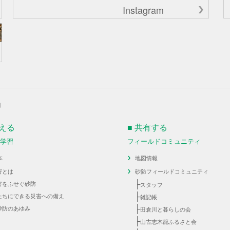
Instagram
月
伝える
■ 共有する
・学習
フィールドコミュニティ
本
地図情報
害とは
砂防フィールドコミュニティ
├
害をふせぐ砂防
スタッフ
├
たちにできる災害への備え
雑記帳
├
砂防のあゆみ
田倉川と暮らしの会
├
山古志木籠ふるさと会