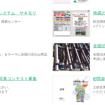
システム サキモリ
地震
！簡易センサー
防災関
※プリ
全国
る」をテーマに全国の活火山周辺
全国治
申請に
ー写真コンテスト募集
砂防
ださい。
土砂災
日まで
いただ