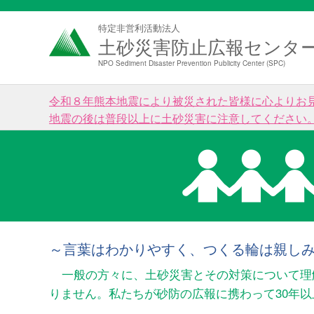
特定非営利活動法人
土砂災害防止広報センタ
NPO Sediment Disaster Prevention Publicity Center (SPC)
令和８年熊本地震により被災された皆様に心よりお
地震の後は普段以上に土砂災害に注意してください
～言葉はわかりやすく、つくる輪は親し
一般の方々に、土砂災害とその対策について理
りません。私たちが砂防の広報に携わって30年