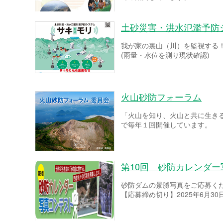
土砂災害・洪水氾濫予防
我が家の裏山（川）を監視する
(雨量・水位を測り現状確認)
火山砂防フォーラム
「火山を知り、火山と共に生き
で毎年１回開催しています。
第10回 砂防カレンダ
砂防ダムの景勝写真をご応募く
【応募締め切り】2025年6月30