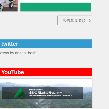
広告募集要項
twitter
weets by dosha_boshi
YouTube