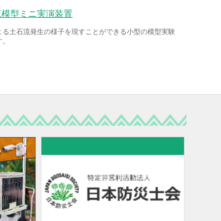
流模型ミニ実演装置
よる土石流発生の様子を現すことができる小型の模型実験
す。