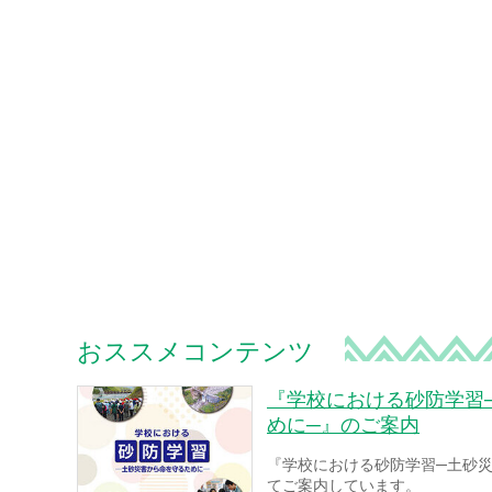
おススメコンテンツ
『学校における砂防学習
めに─』のご案内
『学校における砂防学習─土砂
てご案内しています。