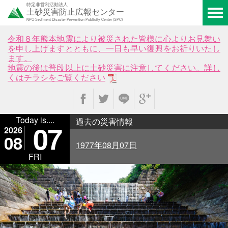
特定非営利活動法人
土砂災害防止広報センター
NPO Sediment Disaster Prevention Publicity Center (SPC)
令和８年熊本地震により被災された皆様に心よりお見舞い
を申し上げますとともに、一日も早い復興をお祈りいたし
ます。
地震の後は普段以上に土砂災害に注意してください。詳し
くはチラシをご覧ください
Today is....
過去の災害情報
07
2026
08
1977年08月07日
FRI