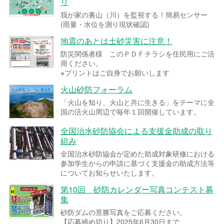
リ
我が家の裏山（川）を監視する！簡易センサー
(雨量・水位を測り現状確認)
地震のあとは土砂災害に注意！
防災関係者様 このＰＤＦチラシを住民用にご活
用ください。
※プリントはご自身でお願いします
火山砂防フォーラム
「火山を知り、火山と共に生きる」をテーマに全
国の活火山周辺で毎年１回開催しています。
全国治水砂防協会による支援金助成の取り
組み
全国治水砂防協会が定めた助成対象研修における
参加学生からの申請に基づく支援金の助成方法等
についてお知らせいたします。
第10回 砂防カレンダー写真コンテスト募
集
砂防ダムの景勝写真をご応募ください。
【応募締め切り】2025年6月30日まで