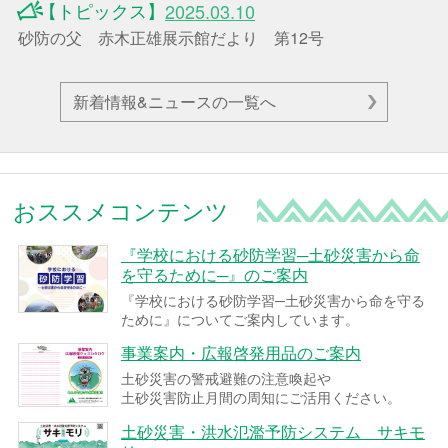
【トピックス】
2025.03.10
砂防の父 赤木正雄展示館だより 第12号
新着情報&ニュースの一覧へ
おススメコンテンツ
『学校における砂防学習─土砂災害から命
を守るために─』のご案内
『学校における砂防学習─土砂災害から命を守る
ために』についてご案内しています。
事業案内・広報啓発用品のご案内
土砂災害の警戒避難の注意喚起や
土砂災害防止月間の周知にご活用ください。
土砂災害・洪水氾濫予防システム サキモ