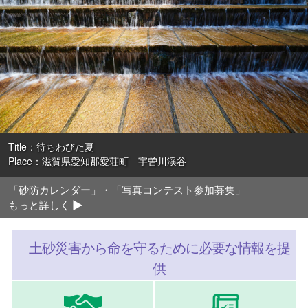
Title
：待ちわびた夏
Place
：滋賀県愛知郡愛荘町 宇曽川渓谷
「砂防カレンダー」・「写真コンテスト参加募集」
もっと詳しく
土砂災害から命を守るために必要な情報を提
供