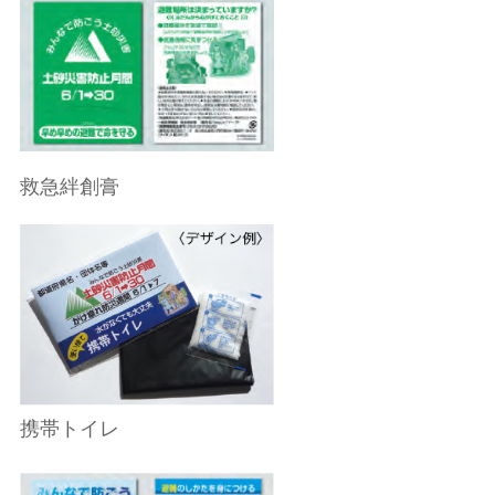
救急絆創膏
携帯トイレ