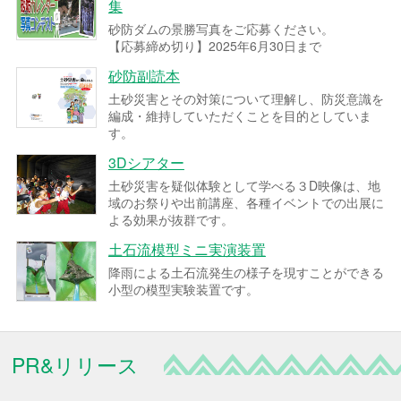
集
砂防ダムの景勝写真をご応募ください。
【応募締め切り】2025年6月30日まで
砂防副読本
土砂災害とその対策について理解し、防災意識を
編成・維持していただくことを目的としていま
す。
3Dシアター
土砂災害を疑似体験として学べる３D映像は、地
域のお祭りや出前講座、各種イベントでの出展に
よる効果が抜群です。
土石流模型ミニ実演装置
降雨による土石流発生の様子を現すことができる
小型の模型実験装置です。
PR&リリース