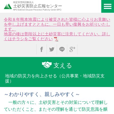
特定非営利活動法人
土砂災害防止広報センター
NPO Sediment Disaster Prevention Publicity Center (SPC)
令和８年熊本地震により被災された皆様に心よりお見舞い
を申し上げますとともに、一日も早い復興をお祈りいたし
ます。
地震の後は普段以上に土砂災害に注意してください。詳し
くはチラシをご覧ください
支える
地域の防災力を向上させる
（公共事業・地域防災支
援）
～わかりやすく、親しみやすく～
一般の方々に、土砂災害とその対策について理解し
ていただくこと、またその理解を通じて防災意識を醸