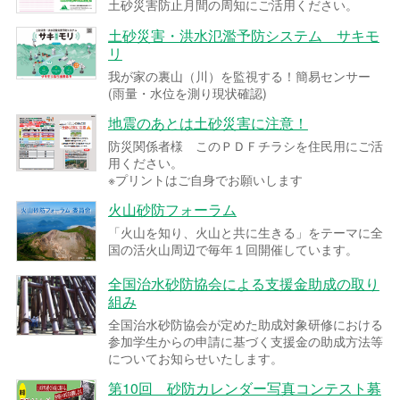
土砂災害防止月間の周知にご活用ください。
土砂災害・洪水氾濫予防システム サキモ
リ
我が家の裏山（川）を監視する！簡易センサー
(雨量・水位を測り現状確認)
地震のあとは土砂災害に注意！
防災関係者様 このＰＤＦチラシを住民用にご活
用ください。
※プリントはご自身でお願いします
火山砂防フォーラム
「火山を知り、火山と共に生きる」をテーマに全
国の活火山周辺で毎年１回開催しています。
全国治水砂防協会による支援金助成の取り
組み
全国治水砂防協会が定めた助成対象研修における
参加学生からの申請に基づく支援金の助成方法等
についてお知らせいたします。
第10回 砂防カレンダー写真コンテスト募