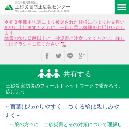
特定非営利活動法人
土砂災害防止広報センター
NPO Sediment Disaster Prevention Publicity Center (SPC)
令和８年熊本地震により被災された皆様に心よりお見舞い
を申し上げますとともに、一日も早い復興をお祈りいたし
ます。
地震の後は普段以上に土砂災害に注意してください。詳し
くはチラシをご覧ください
共有する
土砂災害防災のフィールド
ネットワークで繋がろう、
広げよう
～言葉はわかりやすく、つくる輪は親しみや
すく～
一般の方々に、土砂災害とその対策について理解し