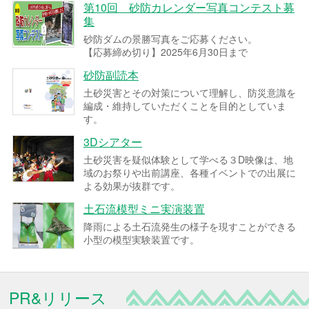
第10回 砂防カレンダー写真コンテスト募
集
砂防ダムの景勝写真をご応募ください。
【応募締め切り】2025年6月30日まで
砂防副読本
土砂災害とその対策について理解し、防災意識を
編成・維持していただくことを目的としていま
す。
3Dシアター
土砂災害を疑似体験として学べる３D映像は、地
域のお祭りや出前講座、各種イベントでの出展に
よる効果が抜群です。
土石流模型ミニ実演装置
降雨による土石流発生の様子を現すことができる
小型の模型実験装置です。
PR&リリース