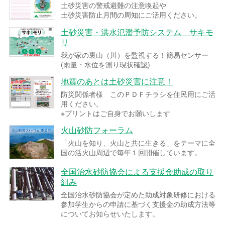
土砂災害の警戒避難の注意喚起や
土砂災害防止月間の周知にご活用ください。
土砂災害・洪水氾濫予防システム サキモ
リ
我が家の裏山（川）を監視する！簡易センサー
(雨量・水位を測り現状確認)
地震のあとは土砂災害に注意！
防災関係者様 このＰＤＦチラシを住民用にご活
用ください。
※プリントはご自身でお願いします
火山砂防フォーラム
「火山を知り、火山と共に生きる」をテーマに全
国の活火山周辺で毎年１回開催しています。
全国治水砂防協会による支援金助成の取り
組み
全国治水砂防協会が定めた助成対象研修における
参加学生からの申請に基づく支援金の助成方法等
についてお知らせいたします。