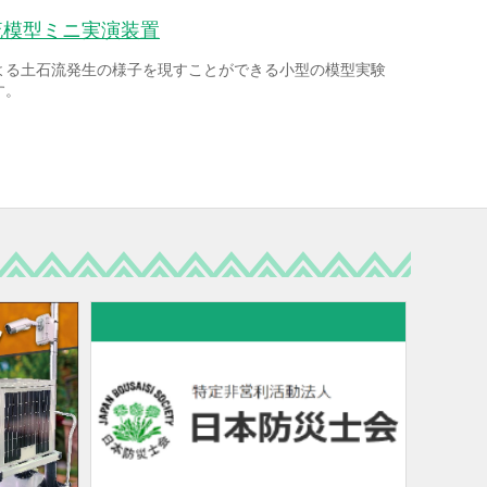
流模型ミニ実演装置
よる土石流発生の様子を現すことができる小型の模型実験
す。