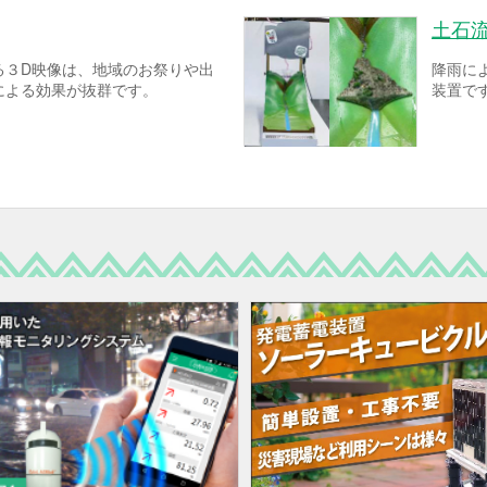
土石
る３D映像は、地域のお祭りや出
降雨に
による効果が抜群です。
装置で