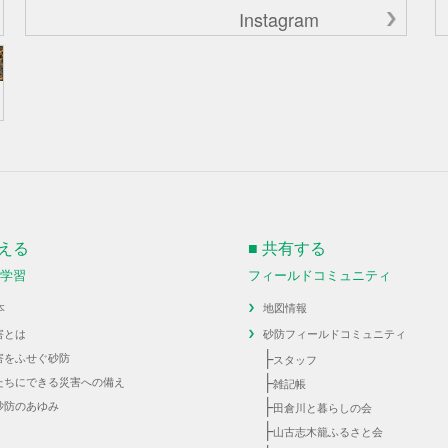
Instagram
伝える
■ 共有する
・学習
フィールドコミュニティ
本
地図情報
害とは
砂防フィールドコミュニティ
├
害をふせぐ砂防
スタッフ
├
たちにできる災害への備え
雑記帳
├
砂防のあゆみ
田倉川と暮らしの会
├
山古志木籠ふるさと会