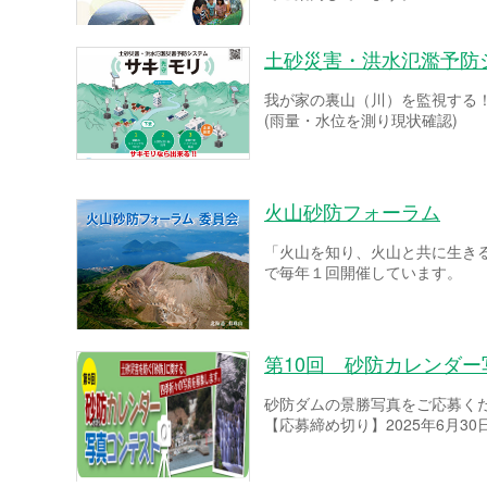
土砂災害・洪水氾濫予防
我が家の裏山（川）を監視する
(雨量・水位を測り現状確認)
火山砂防フォーラム
「火山を知り、火山と共に生き
で毎年１回開催しています。
第10回 砂防カレンダ
砂防ダムの景勝写真をご応募く
【応募締め切り】2025年6月30