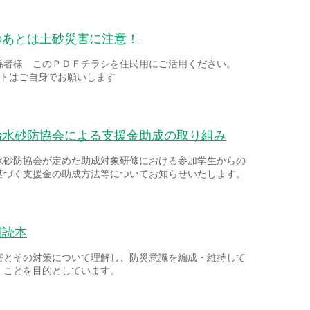
のあとは土砂災害に注意！
係者様 このＰＤＦチラシを住民用にご活用ください。
ントはご自身でお願いします
治水砂防協会による支援金助成の取り組み
水砂防協会が定めた助成対象研修における参加学生からの
基づく支援金の助成方法等についてお知らせいたします。
副読本
害とその対策について理解し、防災意識を編成・維持して
くことを目的としています。