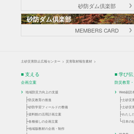
砂防ダム倶楽部
砂防ダム倶楽部
MEMBERS CARD
土砂災害防止広報センター
>
災害取材報告素材
>
■ 支える
■ 学び
企画立案
防災教育
地域防災力向上の支援
Web副読
├
├
防災教育の推進
土砂災
├
├
砂防学習フィールドの整備
土砂災
├
├
資料館の活用計画立案
わたし
├
└
各種催しの企画立案
日本の
├
地域版教材の企画・制作
映像集