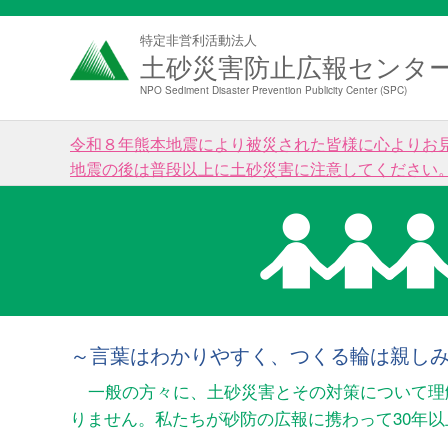
特定非営利活動法人
土砂災害防止広報センタ
NPO Sediment Disaster Prevention Publicity Center (SPC)
令和８年熊本地震により被災された皆様に心よりお
地震の後は普段以上に土砂災害に注意してください
～言葉はわかりやすく、つくる輪は親し
一般の方々に、土砂災害とその対策について理
りません。私たちが砂防の広報に携わって30年