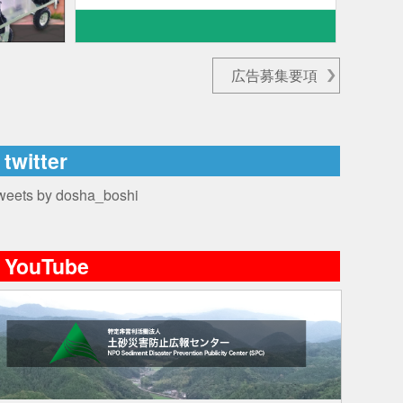
広告募集要項
twitter
weets by dosha_boshi
YouTube