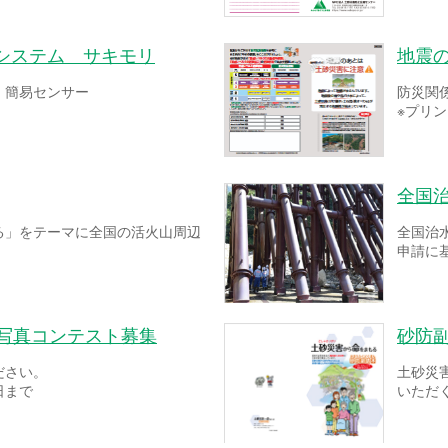
システム サキモリ
地震
！簡易センサー
防災関
※プリ
全国
る」をテーマに全国の活火山周辺
全国治
申請に
ー写真コンテスト募集
砂防
ださい。
土砂災
日まで
いただ