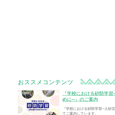
おススメコンテンツ
『学校における砂防学習
めに─』のご案内
『学校における砂防学習─土砂
てご案内しています。