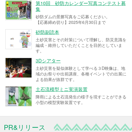
第10回 砂防カレンダー写真コンテスト募
集
砂防ダムの景勝写真をご応募ください。
【応募締め切り】2025年6月30日まで
砂防副読本
土砂災害とその対策について理解し、防災意識を
編成・維持していただくことを目的としていま
す。
3Dシアター
土砂災害を疑似体験として学べる３D映像は、地
域のお祭りや出前講座、各種イベントでの出展に
よる効果が抜群です。
土石流模型ミニ実演装置
降雨による土石流発生の様子を現すことができる
小型の模型実験装置です。
PR&リリース