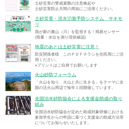
土砂災害の警戒避難の注意喚起や
土砂災害防止月間の周知にご活用ください。
土砂災害・洪水氾濫予防システム サキモ
リ
我が家の裏山（川）を監視する！簡易センサー
(雨量・水位を測り現状確認)
地震のあとは土砂災害に注意！
防災関係者様 このＰＤＦチラシを住民用にご活
用ください。
※プリントはご自身でお願いします
火山砂防フォーラム
「火山を知り、火山と共に生きる」をテーマに全
国の活火山周辺で毎年１回開催しています。
全国治水砂防協会による支援金助成の取り
組み
全国治水砂防協会が定めた助成対象研修における
参加学生からの申請に基づく支援金の助成方法等
についてお知らせいたします。