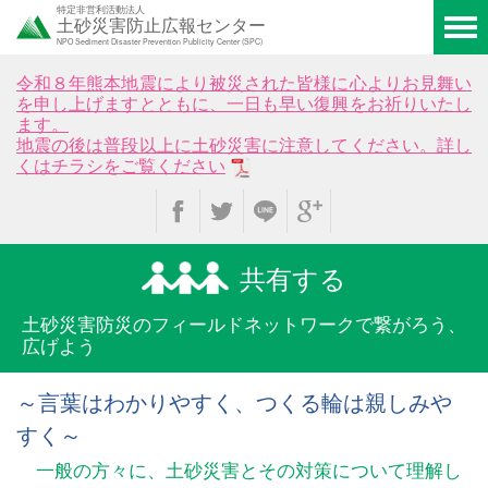
特定非営利活動法人
土砂災害防止広報センター
NPO Sediment Disaster Prevention Publicity Center (SPC)
令和８年熊本地震により被災された皆様に心よりお見舞い
を申し上げますとともに、一日も早い復興をお祈りいたし
ます。
地震の後は普段以上に土砂災害に注意してください。詳し
くはチラシをご覧ください
共有する
土砂災害防災のフィールド
ネットワークで繋がろう、
広げよう
～言葉はわかりやすく、つくる輪は親しみや
すく～
一般の方々に、土砂災害とその対策について理解し