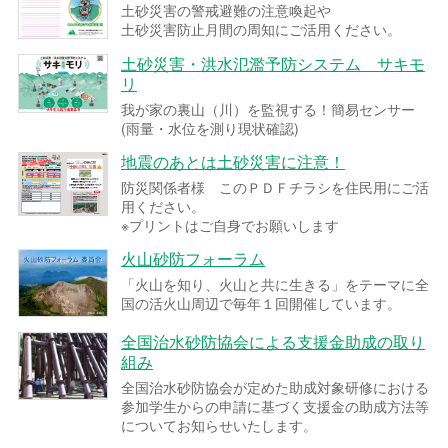
土砂災害の警戒避難の注意喚起や
土砂災害防止月間の周知にご活用ください。
土砂災害・洪水氾濫予防システム サキモ
リ
我が家の裏山（川）を監視する！簡易センサー
(雨量・水位を測り現状確認)
地震のあとは土砂災害に注意！
防災関係者様 このＰＤＦチラシを住民用にご活
用ください。
※プリントはご自身でお願いします
火山砂防フォーラム
「火山を知り、火山と共に生きる」をテーマに全
国の活火山周辺で毎年１回開催しています。
全国治水砂防協会による支援金助成の取り
組み
全国治水砂防協会が定めた助成対象研修における
参加学生からの申請に基づく支援金の助成方法等
についてお知らせいたします。