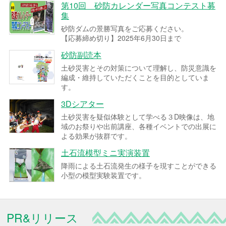
第10回 砂防カレンダー写真コンテスト募
集
砂防ダムの景勝写真をご応募ください。
【応募締め切り】2025年6月30日まで
砂防副読本
土砂災害とその対策について理解し、防災意識を
編成・維持していただくことを目的としていま
す。
3Dシアター
土砂災害を疑似体験として学べる３D映像は、地
域のお祭りや出前講座、各種イベントでの出展に
よる効果が抜群です。
土石流模型ミニ実演装置
降雨による土石流発生の様子を現すことができる
小型の模型実験装置です。
PR&リリース