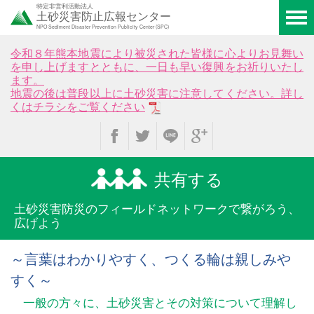
特定非営利活動法人
土砂災害防止広報センター
NPO Sediment Disaster Prevention Publicity Center (SPC)
令和８年熊本地震により被災された皆様に心よりお見舞い
を申し上げますとともに、一日も早い復興をお祈りいたし
ます。
地震の後は普段以上に土砂災害に注意してください。詳し
くはチラシをご覧ください
共有する
土砂災害防災のフィールド
ネットワークで繋がろう、
広げよう
～言葉はわかりやすく、つくる輪は親しみや
すく～
一般の方々に、土砂災害とその対策について理解し