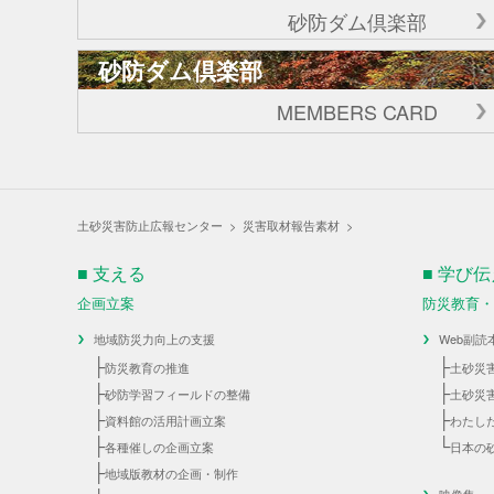
砂防ダム倶楽部
砂防ダム倶楽部
MEMBERS CARD
土砂災害防止広報センター
>
災害取材報告素材
>
■ 支える
■ 学び
企画立案
防災教育
地域防災力向上の支援
Web副読
├
├
防災教育の推進
土砂災
├
├
砂防学習フィールドの整備
土砂災
├
├
資料館の活用計画立案
わたし
├
└
各種催しの企画立案
日本の
├
地域版教材の企画・制作
映像集