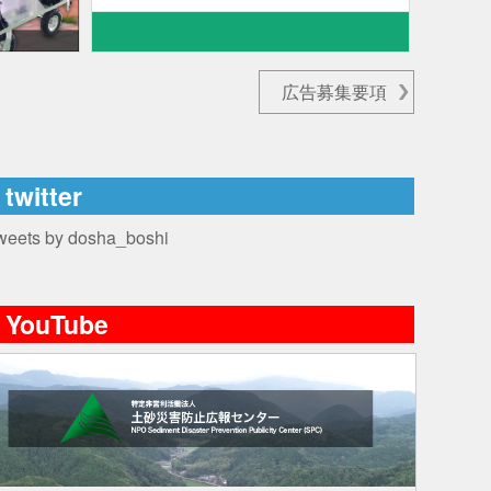
広告募集要項
twitter
weets by dosha_boshi
YouTube