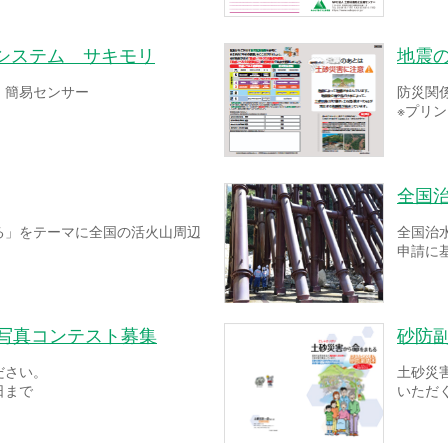
システム サキモリ
地震
！簡易センサー
防災関
※プリ
全国
る」をテーマに全国の活火山周辺
全国治
申請に
ー写真コンテスト募集
砂防
ださい。
土砂災
日まで
いただ