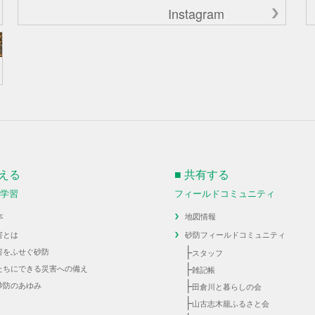
Instagram
伝える
■ 共有する
・学習
フィールドコミュニティ
本
地図情報
害とは
砂防フィールドコミュニティ
├
害をふせぐ砂防
スタッフ
├
たちにできる災害への備え
雑記帳
├
砂防のあゆみ
田倉川と暮らしの会
├
山古志木籠ふるさと会