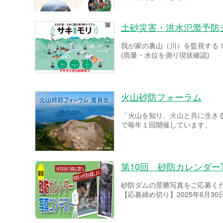
土砂災害・洪水氾濫予防
我が家の裏山（川）を監視する
(雨量・水位を測り現状確認)
火山砂防フォーラム
「火山を知り、火山と共に生き
で毎年１回開催しています。
第10回 砂防カレンダ
砂防ダムの景勝写真をご応募く
【応募締め切り】2025年6月30