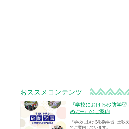
おススメコンテンツ
『学校における砂防学習
めに─』のご案内
『学校における砂防学習─土砂
てご案内しています。