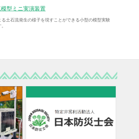
流模型ミニ実演装置
よる土石流発生の様子を現すことができる小型の模型実験
す。