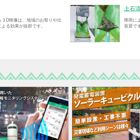
土石
る３D映像は、地域のお祭りや出
降雨に
による効果が抜群です。
装置で