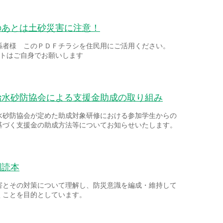
のあとは土砂災害に注意！
係者様 このＰＤＦチラシを住民用にご活用ください。
ントはご自身でお願いします
治水砂防協会による支援金助成の取り組み
水砂防協会が定めた助成対象研修における参加学生からの
基づく支援金の助成方法等についてお知らせいたします。
副読本
害とその対策について理解し、防災意識を編成・維持して
くことを目的としています。