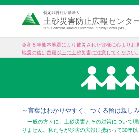
特定非営利活動法人
土砂災害防止広報センタ
NPO Sediment Disaster Prevention Publicity Center (SPC)
令和８年熊本地震により被災された皆様に心よりお
地震の後は普段以上に土砂災害に注意してください
～言葉はわかりやすく、つくる輪は親し
一般の方々に、土砂災害とその対策について理
りません。私たちが砂防の広報に携わって30年