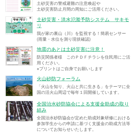
土砂災害の警戒避難の注意喚起や
土砂災害防止月間の周知にご活用ください。
土砂災害・洪水氾濫予防システム サキモ
リ
我が家の裏山（川）を監視する！簡易センサー
(雨量・水位を測り現状確認)
地震のあとは土砂災害に注意！
防災関係者様 このＰＤＦチラシを住民用にご活
用ください。
※プリントはご自身でお願いします
火山砂防フォーラム
「火山を知り、火山と共に生きる」をテーマに全
国の活火山周辺で毎年１回開催しています。
全国治水砂防協会による支援金助成の取り
組み
全国治水砂防協会が定めた助成対象研修における
参加学生からの申請に基づく支援金の助成方法等
についてお知らせいたします。