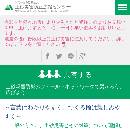
特定非営利活動法人
土砂災害防止広報センター
NPO Sediment Disaster Prevention Publicity Center (SPC)
令和８年熊本地震により被災された皆様に心よりお見舞い
を申し上げますとともに、一日も早い復興をお祈りいたし
ます。
地震の後は普段以上に土砂災害に注意してください。詳し
くはチラシをご覧ください
共有する
土砂災害防災のフィールド
ネットワークで繋がろう、
広げよう
～言葉はわかりやすく、つくる輪は親しみや
すく～
一般の方々に、土砂災害とその対策について理解し