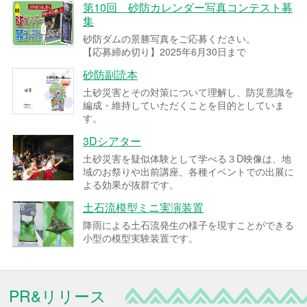
第10回 砂防カレンダー写真コンテスト募
集
砂防ダムの景勝写真をご応募ください。
【応募締め切り】2025年6月30日まで
砂防副読本
土砂災害とその対策について理解し、防災意識を
編成・維持していただくことを目的としていま
す。
3Dシアター
土砂災害を疑似体験として学べる３D映像は、地
域のお祭りや出前講座、各種イベントでの出展に
よる効果が抜群です。
土石流模型ミニ実演装置
降雨による土石流発生の様子を現すことができる
小型の模型実験装置です。
PR&リリース