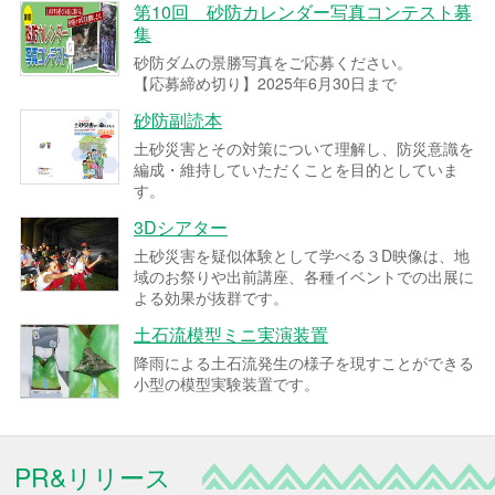
第10回 砂防カレンダー写真コンテスト募
集
砂防ダムの景勝写真をご応募ください。
【応募締め切り】2025年6月30日まで
砂防副読本
土砂災害とその対策について理解し、防災意識を
編成・維持していただくことを目的としていま
す。
3Dシアター
土砂災害を疑似体験として学べる３D映像は、地
域のお祭りや出前講座、各種イベントでの出展に
よる効果が抜群です。
土石流模型ミニ実演装置
降雨による土石流発生の様子を現すことができる
小型の模型実験装置です。
PR&リリース