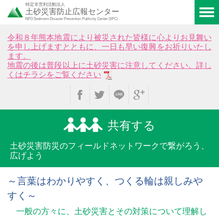
特定非営利活動法人
土砂災害防止広報センター
NPO Sediment Disaster Prevention Publicity Center (SPC)
令和８年熊本地震により被災された皆様に心よりお見舞い
を申し上げますとともに、一日も早い復興をお祈りいたし
ます。
地震の後は普段以上に土砂災害に注意してください。詳し
くはチラシをご覧ください
共有する
土砂災害防災のフィールド
ネットワークで繋がろう、
広げよう
～言葉はわかりやすく、つくる輪は親しみや
すく～
一般の方々に、土砂災害とその対策について理解し