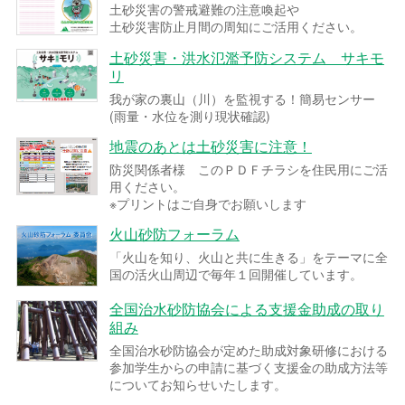
土砂災害の警戒避難の注意喚起や
土砂災害防止月間の周知にご活用ください。
土砂災害・洪水氾濫予防システム サキモ
リ
我が家の裏山（川）を監視する！簡易センサー
(雨量・水位を測り現状確認)
地震のあとは土砂災害に注意！
防災関係者様 このＰＤＦチラシを住民用にご活
用ください。
※プリントはご自身でお願いします
火山砂防フォーラム
「火山を知り、火山と共に生きる」をテーマに全
国の活火山周辺で毎年１回開催しています。
全国治水砂防協会による支援金助成の取り
組み
全国治水砂防協会が定めた助成対象研修における
参加学生からの申請に基づく支援金の助成方法等
についてお知らせいたします。