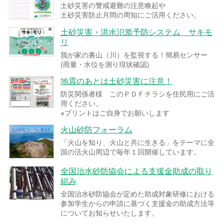
土砂災害の警戒避難の注意喚起や
土砂災害防止月間の周知にご活用ください。
土砂災害・洪水氾濫予防システム サキモ
リ
我が家の裏山（川）を監視する！簡易センサー
(雨量・水位を測り現状確認)
地震のあとは土砂災害に注意！
防災関係者様 このＰＤＦチラシを住民用にご活
用ください。
※プリントはご自身でお願いします
火山砂防フォーラム
「火山を知り、火山と共に生きる」をテーマに全
国の活火山周辺で毎年１回開催しています。
全国治水砂防協会による支援金助成の取り
組み
全国治水砂防協会が定めた助成対象研修における
参加学生からの申請に基づく支援金の助成方法等
についてお知らせいたします。