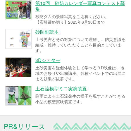
第10回 砂防カレンダー写真コンテスト募
集
砂防ダムの景勝写真をご応募ください。
【応募締め切り】2025年6月30日まで
砂防副読本
土砂災害とその対策について理解し、防災意識を
編成・維持していただくことを目的としていま
す。
3Dシアター
土砂災害を疑似体験として学べる３D映像は、地
域のお祭りや出前講座、各種イベントでの出展に
よる効果が抜群です。
土石流模型ミニ実演装置
降雨による土石流発生の様子を現すことができる
小型の模型実験装置です。
PR&リリース