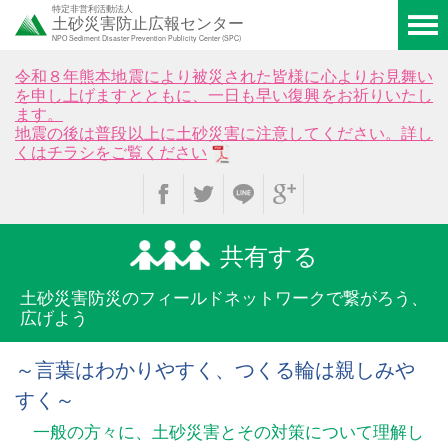
特定非営利活動法人
土砂災害防止広報センター
NPO Sediment Disaster Prevention Publicity Center (SPC)
令和８年熊本地震により被災された皆様に心よりお見舞い
を申し上げますとともに、一日も早い復興をお祈りいたし
ます。
地震の後は普段以上に土砂災害に注意してください。詳し
くはチラシをご覧ください
共有する
土砂災害防災のフィールド
ネットワークで繋がろう、
広げよう
～言葉はわかりやすく、つくる輪は親しみや
すく～
一般の方々に、土砂災害とその対策について理解し