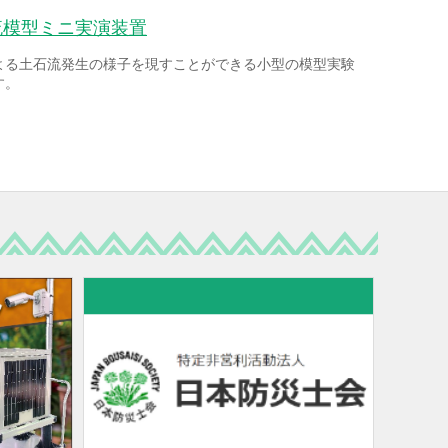
流模型ミニ実演装置
よる土石流発生の様子を現すことができる小型の模型実験
す。