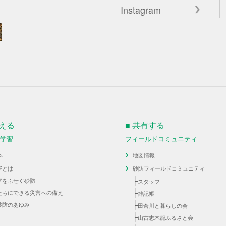
Instagram
伝える
■ 共有する
・学習
フィールドコミュニティ
本
地図情報
害とは
砂防フィールドコミュニティ
├
害をふせぐ砂防
スタッフ
├
たちにできる災害への備え
雑記帳
├
砂防のあゆみ
田倉川と暮らしの会
├
山古志木籠ふるさと会