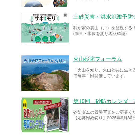
土砂災害・洪水氾濫予防
我が家の裏山（川）を監視する
(雨量・水位を測り現状確認)
火山砂防フォーラム
「火山を知り、火山と共に生き
で毎年１回開催しています。
第10回 砂防カレンダ
砂防ダムの景勝写真をご応募く
【応募締め切り】2025年6月30