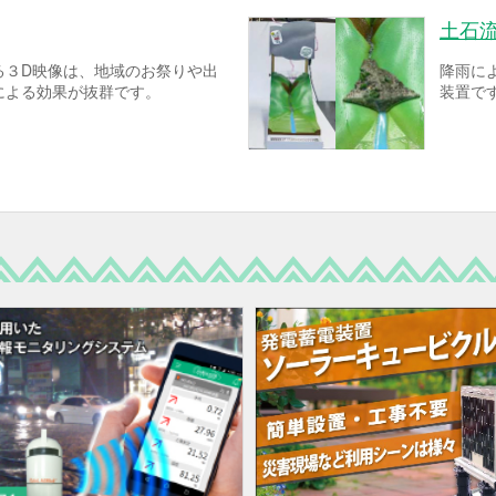
土石
る３D映像は、地域のお祭りや出
降雨に
による効果が抜群です。
装置で