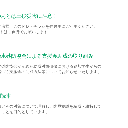
のあとは土砂災害に注意！
係者様 このＰＤＦチラシを住民用にご活用ください。
ントはご自身でお願いします
治水砂防協会による支援金助成の取り組み
水砂防協会が定めた助成対象研修における参加学生からの
基づく支援金の助成方法等についてお知らせいたします。
副読本
害とその対策について理解し、防災意識を編成・維持して
くことを目的としています。