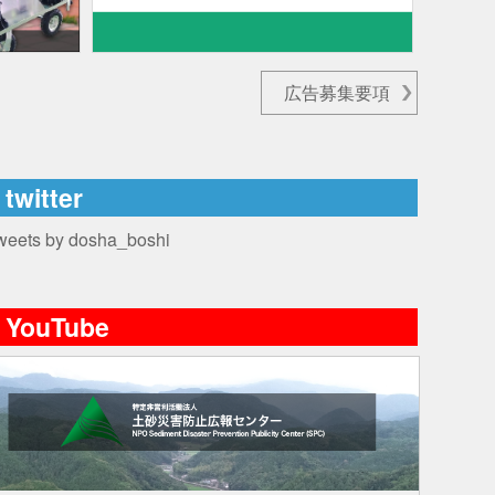
広告募集要項
twitter
weets by dosha_boshi
YouTube