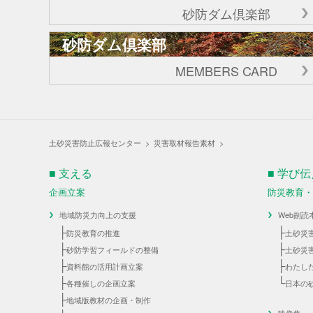
砂防ダム倶楽部
砂防ダム倶楽部
MEMBERS CARD
土砂災害防止広報センター
>
災害取材報告素材
>
■ 支える
■ 学び
企画立案
防災教育
地域防災力向上の支援
Web副読
├
├
防災教育の推進
土砂災
├
├
砂防学習フィールドの整備
土砂災
├
├
資料館の活用計画立案
わたし
├
└
各種催しの企画立案
日本の
├
地域版教材の企画・制作
映像集