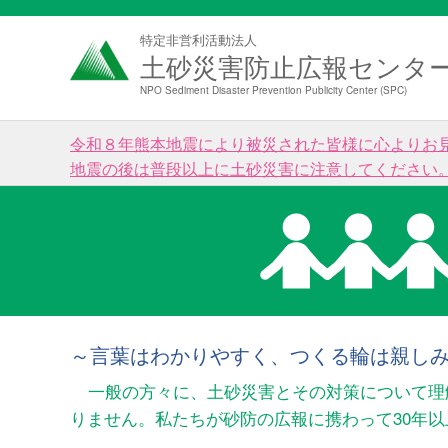
特定非営利活動法人
土砂災害防止広報センタ
NPO Sediment Disaster Prevention Publicity Center (SPC)
令和８年熊本地震により被災された皆様に心よりお
地震の後は普段以上に土砂災害に注意してください
～言葉はわかりやすく、つくる輪は親し
一般の方々に、土砂災害とその対策について理
りません。私たちが砂防の広報に携わって30年