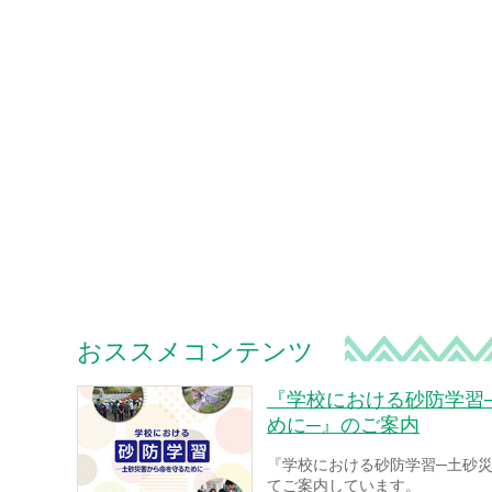
おススメコンテンツ
『学校における砂防学習
めに─』のご案内
『学校における砂防学習─土砂
てご案内しています。