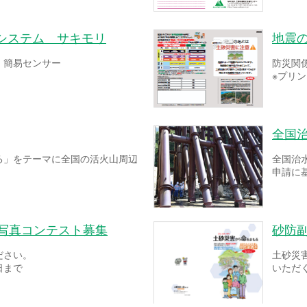
システム サキモリ
地震
！簡易センサー
防災関
※プリ
全国
る」をテーマに全国の活火山周辺
全国治
申請に
ー写真コンテスト募集
砂防
ださい。
土砂災
日まで
いただ