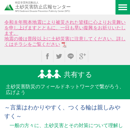
特定非営利活動法人
土砂災害防止広報センター
NPO Sediment Disaster Prevention Publicity Center (SPC)
令和８年熊本地震により被災された皆様に心よりお見舞い
を申し上げますとともに、一日も早い復興をお祈りいたし
ます。
地震の後は普段以上に土砂災害に注意してください。詳し
くはチラシをご覧ください
共有する
土砂災害防災のフィールド
ネットワークで繋がろう、
広げよう
～言葉はわかりやすく、つくる輪は親しみや
すく～
一般の方々に、土砂災害とその対策について理解し