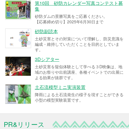
第10回 砂防カレンダー写真コンテスト募
集
砂防ダムの景勝写真をご応募ください。
【応募締め切り】2025年6月30日まで
砂防副読本
土砂災害とその対策について理解し、防災意識を
編成・維持していただくことを目的としていま
す。
3Dシアター
土砂災害を疑似体験として学べる３D映像は、地
域のお祭りや出前講座、各種イベントでの出展に
よる効果が抜群です。
土石流模型ミニ実演装置
降雨による土石流発生の様子を現すことができる
小型の模型実験装置です。
PR&リリース