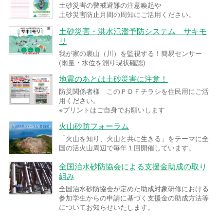
土砂災害の警戒避難の注意喚起や
土砂災害防止月間の周知にご活用ください。
土砂災害・洪水氾濫予防システム サキモ
リ
我が家の裏山（川）を監視する！簡易センサー
(雨量・水位を測り現状確認)
地震のあとは土砂災害に注意！
防災関係者様 このＰＤＦチラシを住民用にご活
用ください。
※プリントはご自身でお願いします
火山砂防フォーラム
「火山を知り、火山と共に生きる」をテーマに全
国の活火山周辺で毎年１回開催しています。
全国治水砂防協会による支援金助成の取り
組み
全国治水砂防協会が定めた助成対象研修における
参加学生からの申請に基づく支援金の助成方法等
についてお知らせいたします。