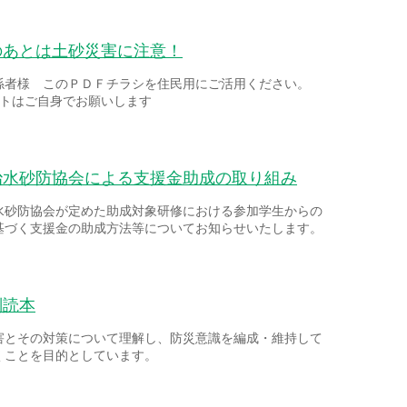
のあとは土砂災害に注意！
係者様 このＰＤＦチラシを住民用にご活用ください。
ントはご自身でお願いします
治水砂防協会による支援金助成の取り組み
水砂防協会が定めた助成対象研修における参加学生からの
基づく支援金の助成方法等についてお知らせいたします。
副読本
害とその対策について理解し、防災意識を編成・維持して
くことを目的としています。