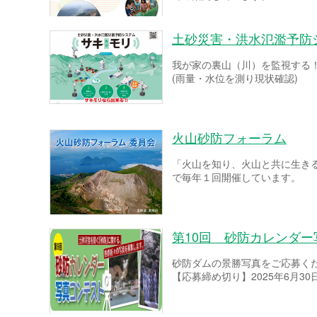
土砂災害・洪水氾濫予防
我が家の裏山（川）を監視する
(雨量・水位を測り現状確認)
火山砂防フォーラム
「火山を知り、火山と共に生き
で毎年１回開催しています。
第10回 砂防カレンダ
砂防ダムの景勝写真をご応募く
【応募締め切り】2025年6月30