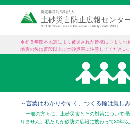
特定非営利活動法人
土砂災害防止広報センタ
NPO Sediment Disaster Prevention Publicity Center (SPC)
令和８年熊本地震により被災された皆様に心よりお
地震の後は普段以上に土砂災害に注意してください
～言葉はわかりやすく、つくる輪は親し
一般の方々に、土砂災害とその対策について理
りません。私たちが砂防の広報に携わって30年