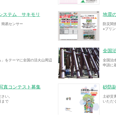
システム サキモリ
地震
！簡易センサー
防災関
※プリ
全国
る」をテーマに全国の活火山周辺
全国治
申請に
ー写真コンテスト募集
砂防
ださい。
土砂災
日まで
いただ