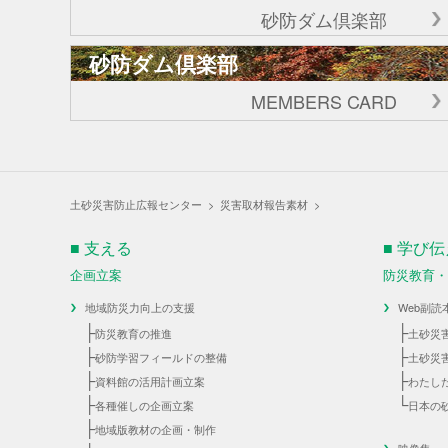
砂防ダム倶楽部
砂防ダム倶楽部
MEMBERS CARD
土砂災害防止広報センター
>
災害取材報告素材
>
■ 支える
■ 学び
企画立案
防災教育
地域防災力向上の支援
Web副読
├
├
防災教育の推進
土砂災
├
├
砂防学習フィールドの整備
土砂災
├
├
資料館の活用計画立案
わたし
├
└
各種催しの企画立案
日本の
├
地域版教材の企画・制作
映像集