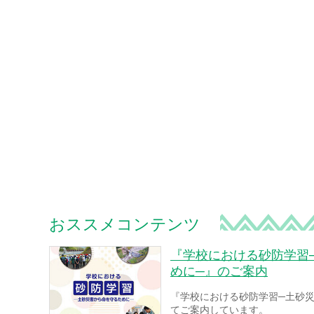
おススメコンテンツ
『学校における砂防学習
めに─』のご案内
『学校における砂防学習─土砂
てご案内しています。