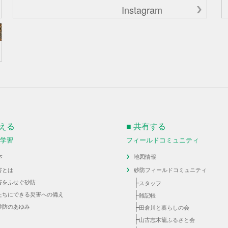
Instagram
伝える
■ 共有する
・学習
フィールドコミュニティ
本
地図情報
害とは
砂防フィールドコミュニティ
├
害をふせぐ砂防
スタッフ
├
たちにできる災害への備え
雑記帳
├
砂防のあゆみ
田倉川と暮らしの会
├
山古志木籠ふるさと会