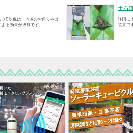
土石
る３D映像は、地域のお祭りや出
降雨に
による効果が抜群です。
装置で