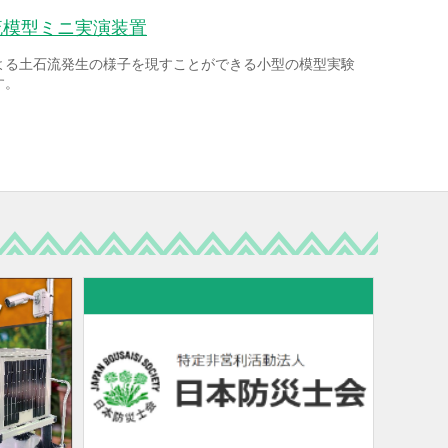
流模型ミニ実演装置
よる土石流発生の様子を現すことができる小型の模型実験
す。