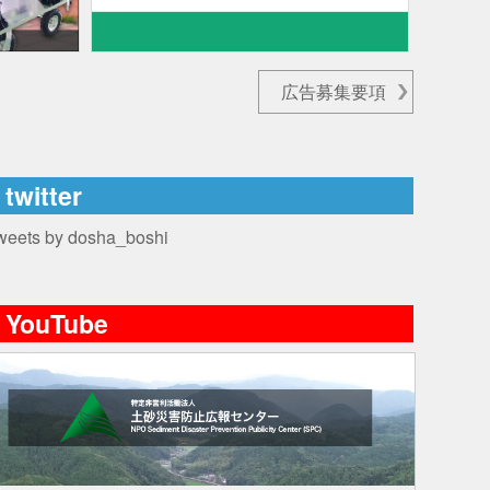
広告募集要項
twitter
weets by dosha_boshi
YouTube