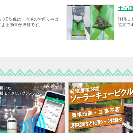
土石
る３D映像は、地域のお祭りや出
降雨に
による効果が抜群です。
装置で