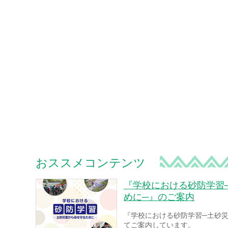
おススメコンテンツ
『学校における砂防学習
めに─』のご案内
『学校における砂防学習─土砂
てご案内しています。