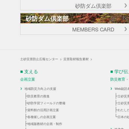
砂防ダム倶楽部
砂防ダム倶楽部
MEMBERS CARD
土砂災害防止広報センター
>
災害取材報告素材
>
■ 支える
■ 学び
企画立案
防災教育
地域防災力向上の支援
Web副読
├
├
防災教育の推進
土砂災
├
├
砂防学習フィールドの整備
土砂災
├
├
資料館の活用計画立案
わたし
├
└
各種催しの企画立案
日本の
├
地域版教材の企画・制作
映像集