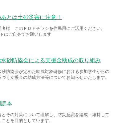
のあとは土砂災害に注意！
係者様 このＰＤＦチラシを住民用にご活用ください。
ントはご自身でお願いします
治水砂防協会による支援金助成の取り組み
水砂防協会が定めた助成対象研修における参加学生からの
基づく支援金の助成方法等についてお知らせいたします。
副読本
害とその対策について理解し、防災意識を編成・維持して
くことを目的としています。