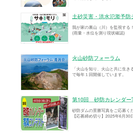
土砂災害・洪水氾濫予防
我が家の裏山（川）を監視する
(雨量・水位を測り現状確認)
火山砂防フォーラム
「火山を知り、火山と共に生き
で毎年１回開催しています。
第10回 砂防カレンダ
砂防ダムの景勝写真をご応募く
【応募締め切り】2025年6月30