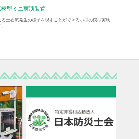
流模型ミニ実演装置
よる土石流発生の様子を現すことができる小型の模型実験
す。