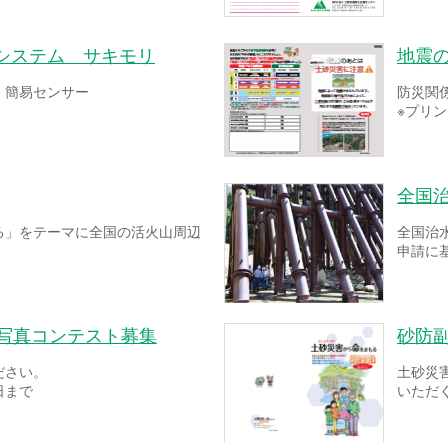
システム サキモリ
地震
！簡易センサー
防災関
※プリ
全国
る」をテーマに全国の活火山周辺
全国治
申請に
ー写真コンテスト募集
砂防
ださい。
土砂災
日まで
いただ