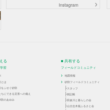
Instagram
伝える
■ 共有する
・学習
フィールドコミュニティ
本
地図情報
害とは
砂防フィールドコミュニティ
├
害をふせぐ砂防
スタッフ
├
たちにできる災害への備え
雑記帳
├
砂防のあゆみ
田倉川と暮らしの会
├
山古志木籠ふるさと会