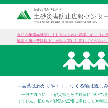
特定非営利活動法人
土砂災害防止広報センタ
NPO Sediment Disaster Prevention Publicity Center (SPC)
令和８年熊本地震により被災された皆様に心よりお
地震の後は普段以上に土砂災害に注意してください
～言葉はわかりやすく、つくる輪は親し
一般の方々に、土砂災害とその対策について理
りません。私たちが砂防の広報に携わって30年