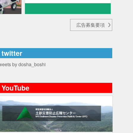
広告募集要項
twitter
weets by dosha_boshi
YouTube