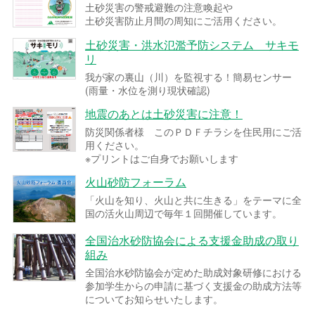
土砂災害の警戒避難の注意喚起や
土砂災害防止月間の周知にご活用ください。
土砂災害・洪水氾濫予防システム サキモ
リ
我が家の裏山（川）を監視する！簡易センサー
(雨量・水位を測り現状確認)
地震のあとは土砂災害に注意！
防災関係者様 このＰＤＦチラシを住民用にご活
用ください。
※プリントはご自身でお願いします
火山砂防フォーラム
「火山を知り、火山と共に生きる」をテーマに全
国の活火山周辺で毎年１回開催しています。
全国治水砂防協会による支援金助成の取り
組み
全国治水砂防協会が定めた助成対象研修における
参加学生からの申請に基づく支援金の助成方法等
についてお知らせいたします。