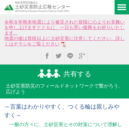
特定非営利活動法人
土砂災害防止広報センター
NPO Sediment Disaster Prevention Publicity Center (SPC)
令和８年熊本地震により被災された皆様に心よりお見舞い
を申し上げますとともに、一日も早い復興をお祈りいたし
ます。
地震の後は普段以上に土砂災害に注意してください。詳し
くはチラシをご覧ください
共有する
土砂災害防災のフィールド
ネットワークで繋がろう、
広げよう
～言葉はわかりやすく、つくる輪は親しみや
すく～
一般の方々に、土砂災害とその対策について理解し