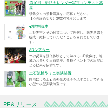
第10回 砂防カレンダー写真コンテスト募
集
砂防ダムの景勝写真をご応募ください。
【応募締め切り】2025年6月30日まで
砂防副読本
土砂災害とその対策について理解し、防災意識を
編成・維持していただくことを目的としていま
す。
3Dシアター
土砂災害を疑似体験として学べる３D映像は、地
域のお祭りや出前講座、各種イベントでの出展に
よる効果が抜群です。
土石流模型ミニ実演装置
降雨による土石流発生の様子を現すことができる
小型の模型実験装置です。
PR&リリース