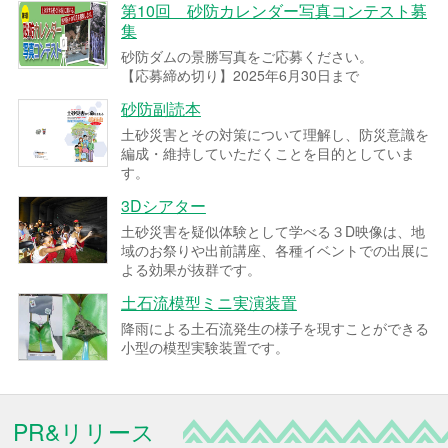
第10回 砂防カレンダー写真コンテスト募
集
砂防ダムの景勝写真をご応募ください。
【応募締め切り】2025年6月30日まで
砂防副読本
土砂災害とその対策について理解し、防災意識を
編成・維持していただくことを目的としていま
す。
3Dシアター
土砂災害を疑似体験として学べる３D映像は、地
域のお祭りや出前講座、各種イベントでの出展に
よる効果が抜群です。
土石流模型ミニ実演装置
降雨による土石流発生の様子を現すことができる
小型の模型実験装置です。
PR&リリース