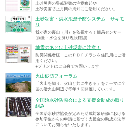
土砂災害の警戒避難の注意喚起や
土砂災害防止月間の周知にご活用ください。
土砂災害・洪水氾濫予防システム サキモ
リ
我が家の裏山（川）を監視する！簡易センサー
(雨量・水位を測り現状確認)
地震のあとは土砂災害に注意！
防災関係者様 このＰＤＦチラシを住民用にご活
用ください。
※プリントはご自身でお願いします
火山砂防フォーラム
「火山を知り、火山と共に生きる」をテーマに全
国の活火山周辺で毎年１回開催しています。
全国治水砂防協会による支援金助成の取り
組み
全国治水砂防協会が定めた助成対象研修における
参加学生からの申請に基づく支援金の助成方法等
についてお知らせいたします。