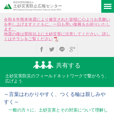
特定非営利活動法人
土砂災害防止広報センター
NPO Sediment Disaster Prevention Publicity Center (SPC)
令和８年熊本地震により被災された皆様に心よりお見舞い
を申し上げますとともに、一日も早い復興をお祈りいたし
ます。
地震の後は普段以上に土砂災害に注意してください。詳し
くはチラシをご覧ください
共有する
土砂災害防災のフィールド
ネットワークで繋がろう、
広げよう
～言葉はわかりやすく、つくる輪は親しみや
すく～
一般の方々に、土砂災害とその対策について理解し