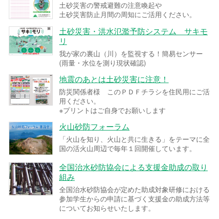
土砂災害の警戒避難の注意喚起や
土砂災害防止月間の周知にご活用ください。
土砂災害・洪水氾濫予防システム サキモ
リ
我が家の裏山（川）を監視する！簡易センサー
(雨量・水位を測り現状確認)
地震のあとは土砂災害に注意！
防災関係者様 このＰＤＦチラシを住民用にご活
用ください。
※プリントはご自身でお願いします
火山砂防フォーラム
「火山を知り、火山と共に生きる」をテーマに全
国の活火山周辺で毎年１回開催しています。
全国治水砂防協会による支援金助成の取り
組み
全国治水砂防協会が定めた助成対象研修における
参加学生からの申請に基づく支援金の助成方法等
についてお知らせいたします。