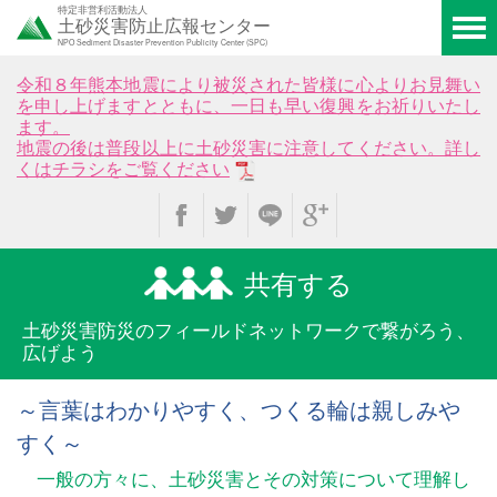
特定非営利活動法人
土砂災害防止広報センター
NPO Sediment Disaster Prevention Publicity Center (SPC)
令和８年熊本地震により被災された皆様に心よりお見舞い
を申し上げますとともに、一日も早い復興をお祈りいたし
ます。
地震の後は普段以上に土砂災害に注意してください。詳し
くはチラシをご覧ください
共有する
土砂災害防災のフィールド
ネットワークで繋がろう、
広げよう
～言葉はわかりやすく、つくる輪は親しみや
すく～
一般の方々に、土砂災害とその対策について理解し