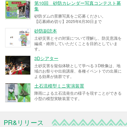
第10回 砂防カレンダー写真コンテスト募
集
砂防ダムの景勝写真をご応募ください。
【応募締め切り】2025年6月30日まで
砂防副読本
土砂災害とその対策について理解し、防災意識を
編成・維持していただくことを目的としていま
す。
3Dシアター
土砂災害を疑似体験として学べる３D映像は、地
域のお祭りや出前講座、各種イベントでの出展に
よる効果が抜群です。
土石流模型ミニ実演装置
降雨による土石流発生の様子を現すことができる
小型の模型実験装置です。
PR&リリース