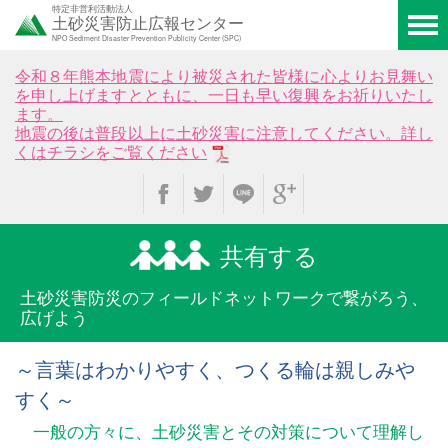
特定非営利活動法人
土砂災害防止広報センター
NPO Sediment Disaster Prevention Publicity Center (SPC)
令和８年熊本地震により被災された皆様に心よりお見舞い
を申し上げますとともに、一日も早い復興をお祈りいたし
ます。
地震の後は普段以上に土砂災害に注意してください。詳し
くはチラシをご覧ください
共有する
土砂災害防災のフィールド
ネットワークで繋がろう、
広げよう
～言葉はわかりやすく、つくる輪は親しみや
すく～
一般の方々に、土砂災害とその対策について理解し