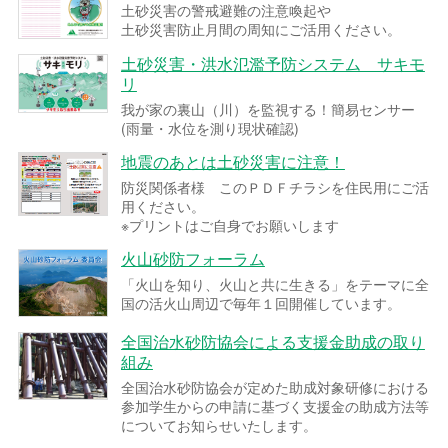
土砂災害の警戒避難の注意喚起や
土砂災害防止月間の周知にご活用ください。
土砂災害・洪水氾濫予防システム サキモ
リ
我が家の裏山（川）を監視する！簡易センサー
(雨量・水位を測り現状確認)
地震のあとは土砂災害に注意！
防災関係者様 このＰＤＦチラシを住民用にご活
用ください。
※プリントはご自身でお願いします
火山砂防フォーラム
「火山を知り、火山と共に生きる」をテーマに全
国の活火山周辺で毎年１回開催しています。
全国治水砂防協会による支援金助成の取り
組み
全国治水砂防協会が定めた助成対象研修における
参加学生からの申請に基づく支援金の助成方法等
についてお知らせいたします。