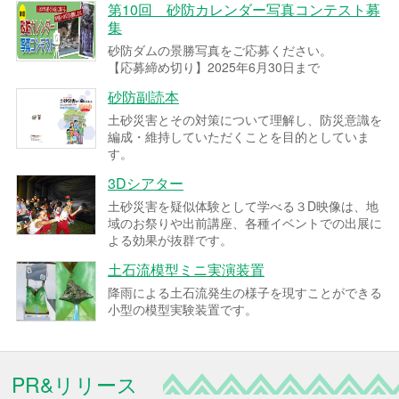
第10回 砂防カレンダー写真コンテスト募
集
砂防ダムの景勝写真をご応募ください。
【応募締め切り】2025年6月30日まで
砂防副読本
土砂災害とその対策について理解し、防災意識を
編成・維持していただくことを目的としていま
す。
3Dシアター
土砂災害を疑似体験として学べる３D映像は、地
域のお祭りや出前講座、各種イベントでの出展に
よる効果が抜群です。
土石流模型ミニ実演装置
降雨による土石流発生の様子を現すことができる
小型の模型実験装置です。
PR&リリース