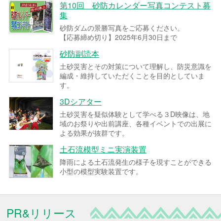
第10回 砂防カレンダー写真コンテスト募
集
砂防ダムの景勝写真をご応募ください。
【応募締め切り】2025年6月30日まで
砂防副読本
土砂災害とその対策について理解し、防災意識を
編成・維持していただくことを目的としていま
す。
3Dシアター
土砂災害を疑似体験として学べる３D映像は、地
域のお祭りや出前講座、各種イベントでの出展に
よる効果が抜群です。
土石流模型ミニ実演装置
降雨による土石流発生の様子を現すことができる
小型の模型実験装置です。
PR&リリース