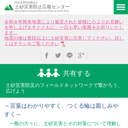
特定非営利活動法人
土砂災害防止広報センター
NPO Sediment Disaster Prevention Publicity Center (SPC)
令和８年熊本地震により被災された皆様に心よりお見舞い
を申し上げますとともに、一日も早い復興をお祈りいたし
ます。
地震の後は普段以上に土砂災害に注意してください。詳し
くはチラシをご覧ください
共有する
土砂災害防災のフィールド
ネットワークで繋がろう、
広げよう
～言葉はわかりやすく、つくる輪は親しみや
すく～
一般の方々に、土砂災害とその対策について理解し