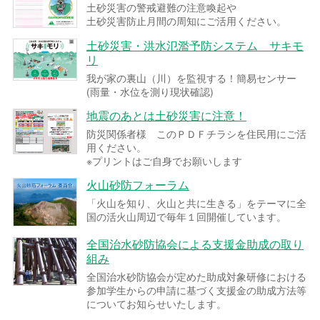
土砂災害の警戒避難の注意喚起や
土砂災害防止月間の周知にご活用ください。
土砂災害・洪水氾濫予防システム サキモ
リ
我が家の裏山（川）を監視する！簡易センサー
(雨量・水位を測り現状確認)
地震のあとは土砂災害に注意！
防災関係者様 このＰＤＦチラシを住民用にご活
用ください。
※プリントはご自身でお願いします
火山砂防フォーラム
「火山を知り、火山と共に生きる」をテーマに全
国の活火山周辺で毎年１回開催しています。
全国治水砂防協会による支援金助成の取り
組み
全国治水砂防協会が定めた助成対象研修における
参加学生からの申請に基づく支援金の助成方法等
についてお知らせいたします。