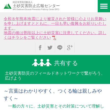
特定非営利活動法人
土砂災害防止広報センター
NPO Sediment Disaster Prevention Publicity Center (SPC)
令和８年熊本地震により被災された皆様に心よりお見舞い
を申し上げますとともに、一日も早い復興をお祈りいたし
ます。
地震の後は普段以上に土砂災害に注意してください。詳し
くはチラシをご覧ください
共有する
土砂災害防災のフィールド
ネットワークで繋がろう、
広げよう
～言葉はわかりやすく、つくる輪は親しみや
すく～
一般の方々に、土砂災害とその対策について理解し