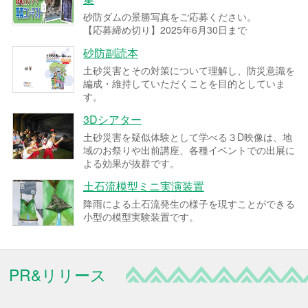
砂防ダムの景勝写真をご応募ください。
【応募締め切り】2025年6月30日まで
砂防副読本
土砂災害とその対策について理解し、防災意識を
編成・維持していただくことを目的としていま
す。
3Dシアター
土砂災害を疑似体験として学べる３D映像は、地
域のお祭りや出前講座、各種イベントでの出展に
よる効果が抜群です。
土石流模型ミニ実演装置
降雨による土石流発生の様子を現すことができる
小型の模型実験装置です。
PR&リリース