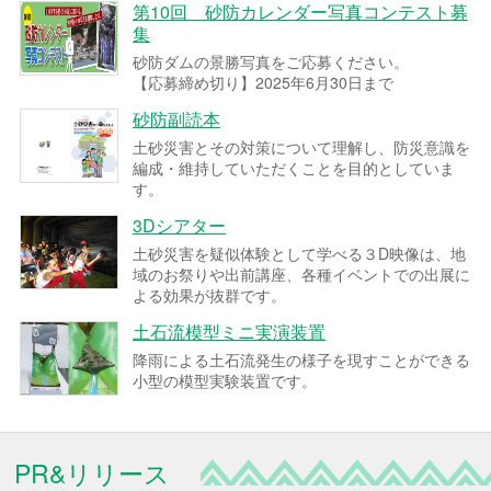
第10回 砂防カレンダー写真コンテスト募
集
砂防ダムの景勝写真をご応募ください。
【応募締め切り】2025年6月30日まで
砂防副読本
土砂災害とその対策について理解し、防災意識を
編成・維持していただくことを目的としていま
す。
3Dシアター
土砂災害を疑似体験として学べる３D映像は、地
域のお祭りや出前講座、各種イベントでの出展に
よる効果が抜群です。
土石流模型ミニ実演装置
降雨による土石流発生の様子を現すことができる
小型の模型実験装置です。
PR&リリース