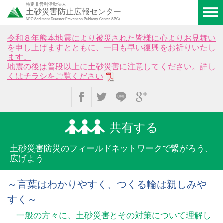
特定非営利活動法人
土砂災害防止広報センター
NPO Sediment Disaster Prevention Publicity Center (SPC)
令和８年熊本地震により被災された皆様に心よりお見舞い
を申し上げますとともに、一日も早い復興をお祈りいたし
ます。
地震の後は普段以上に土砂災害に注意してください。詳し
くはチラシをご覧ください
共有する
土砂災害防災のフィールド
ネットワークで繋がろう、
広げよう
～言葉はわかりやすく、つくる輪は親しみや
すく～
一般の方々に、土砂災害とその対策について理解し