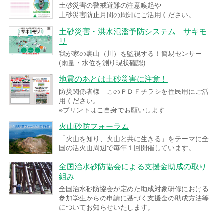
土砂災害の警戒避難の注意喚起や
土砂災害防止月間の周知にご活用ください。
土砂災害・洪水氾濫予防システム サキモ
リ
我が家の裏山（川）を監視する！簡易センサー
(雨量・水位を測り現状確認)
地震のあとは土砂災害に注意！
防災関係者様 このＰＤＦチラシを住民用にご活
用ください。
※プリントはご自身でお願いします
火山砂防フォーラム
「火山を知り、火山と共に生きる」をテーマに全
国の活火山周辺で毎年１回開催しています。
全国治水砂防協会による支援金助成の取り
組み
全国治水砂防協会が定めた助成対象研修における
参加学生からの申請に基づく支援金の助成方法等
についてお知らせいたします。