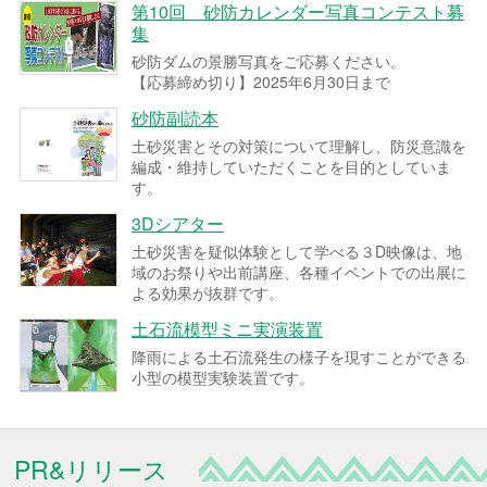
第10回 砂防カレンダー写真コンテスト募
集
砂防ダムの景勝写真をご応募ください。
【応募締め切り】2025年6月30日まで
砂防副読本
土砂災害とその対策について理解し、防災意識を
編成・維持していただくことを目的としていま
す。
3Dシアター
土砂災害を疑似体験として学べる３D映像は、地
域のお祭りや出前講座、各種イベントでの出展に
よる効果が抜群です。
土石流模型ミニ実演装置
降雨による土石流発生の様子を現すことができる
小型の模型実験装置です。
PR&リリース