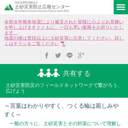
特定非営利活動法人
土砂災害防止広報センター
NPO Sediment Disaster Prevention Publicity Center (SPC)
令和８年熊本地震により被災された皆様に心よりお見舞い
を申し上げますとともに、一日も早い復興をお祈りいたし
ます。
地震の後は普段以上に土砂災害に注意してください。詳し
くはチラシをご覧ください
共有する
土砂災害防災のフィールド
ネットワークで繋がろう、
広げよう
～言葉はわかりやすく、つくる輪は親しみや
すく～
一般の方々に、土砂災害とその対策について理解し