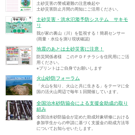
土砂災害の警戒避難の注意喚起や
土砂災害防止月間の周知にご活用ください。
土砂災害・洪水氾濫予防システム サキモ
リ
我が家の裏山（川）を監視する！簡易センサー
(雨量・水位を測り現状確認)
地震のあとは土砂災害に注意！
防災関係者様 このＰＤＦチラシを住民用にご活
用ください。
※プリントはご自身でお願いします
火山砂防フォーラム
「火山を知り、火山と共に生きる」をテーマに全
国の活火山周辺で毎年１回開催しています。
全国治水砂防協会による支援金助成の取り
組み
全国治水砂防協会が定めた助成対象研修における
参加学生からの申請に基づく支援金の助成方法等
についてお知らせいたします。