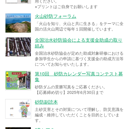
用ください。
※プリントはご自身でお願いします
火山砂防フォーラム
「火山を知り、火山と共に生きる」をテーマに全
国の活火山周辺で毎年１回開催しています。
全国治水砂防協会による支援金助成の取り
組み
全国治水砂防協会が定めた助成対象研修における
参加学生からの申請に基づく支援金の助成方法等
についてお知らせいたします。
第10回 砂防カレンダー写真コンテスト募
集
砂防ダムの景勝写真をご応募ください。
【応募締め切り】2025年6月30日まで
砂防副読本
土砂災害とその対策について理解し、防災意識を
編成・維持していただくことを目的としていま
す。