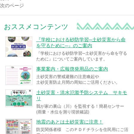
次のページ
おススメコンテンツ
『学校における砂防学習─土砂災害から命
を守るために─』のご案内
『学校における砂防学習─土砂災害から命を守る
ために』についてご案内しています。
事業案内・広報啓発用品のご案内
土砂災害の警戒避難の注意喚起や
土砂災害防止月間の周知にご活用ください。
土砂災害・洪水氾濫予防システム サキモ
リ
我が家の裏山（川）を監視する！簡易センサー
(雨量・水位を測り現状確認)
地震のあとは土砂災害に注意！
防災関係者様 このＰＤＦチラシを住民用にご活