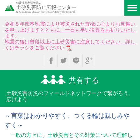
特定非営利活動法人
土砂災害防止広報センター
NPO Sediment Disaster Prevention Publicity Center (SPC)
令和８年熊本地震により被災された皆様に心よりお見舞い
を申し上げますとともに、一日も早い復興をお祈りいたし
ます。
地震の後は普段以上に土砂災害に注意してください。詳し
くはチラシをご覧ください
共有する
土砂災害防災のフィールド
ネットワークで繋がろう、
広げよう
～言葉はわかりやすく、つくる輪は親しみや
すく～
一般の方々に、土砂災害とその対策について理解し