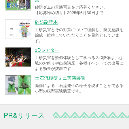
砂防ダムの景勝写真をご応募ください。
【応募締め切り】2025年6月30日まで
砂防副読本
土砂災害とその対策について理解し、防災意識を
編成・維持していただくことを目的としていま
す。
3Dシアター
土砂災害を疑似体験として学べる３D映像は、地
域のお祭りや出前講座、各種イベントでの出展に
よる効果が抜群です。
土石流模型ミニ実演装置
降雨による土石流発生の様子を現すことができる
小型の模型実験装置です。
PR&リリース