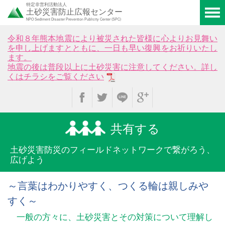
特定非営利活動法人
土砂災害防止広報センター
NPO Sediment Disaster Prevention Publicity Center (SPC)
令和８年熊本地震により被災された皆様に心よりお見舞い
を申し上げますとともに、一日も早い復興をお祈りいたし
ます。
地震の後は普段以上に土砂災害に注意してください。詳し
くはチラシをご覧ください
共有する
土砂災害防災のフィールド
ネットワークで繋がろう、
広げよう
～言葉はわかりやすく、つくる輪は親しみや
すく～
一般の方々に、土砂災害とその対策について理解し