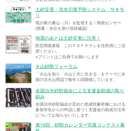
土砂災害・洪水氾濫予防システム サキモ
リ
我が家の裏山（川）を監視する！簡易センサー
(雨量・水位を測り現状確認)
地震のあとは土砂災害に注意！
防災関係者様 このＰＤＦチラシを住民用にご活
用ください。
※プリントはご自身でお願いします
火山砂防フォーラム
「火山を知り、火山と共に生きる」をテーマに全
国の活火山周辺で毎年１回開催しています。
全国治水砂防協会による支援金助成の取り
組み
全国治水砂防協会が定めた助成対象研修における
参加学生からの申請に基づく支援金の助成方法等
についてお知らせいたします。
第10回 砂防カレンダー写真コンテスト募
集