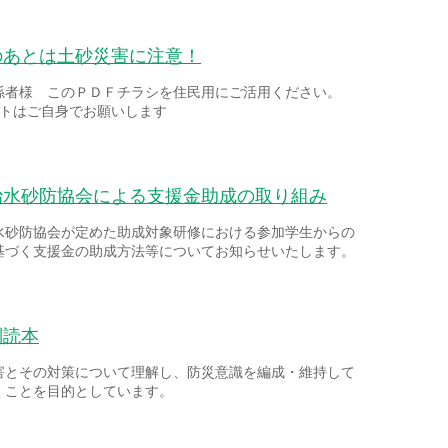
のあとは土砂災害に注意！
係者様 このＰＤＦチラシを住民用にご活用ください。
ントはご自身でお願いします
治水砂防協会による支援金助成の取り組み
水砂防協会が定めた助成対象研修における参加学生からの
基づく支援金の助成方法等についてお知らせいたします。
副読本
害とその対策について理解し、防災意識を編成・維持して
くことを目的としています。