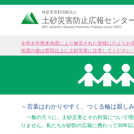
特定非営利活動法人
土砂災害防止広報センタ
NPO Sediment Disaster Prevention Publicity Center (SPC)
令和８年熊本地震により被災された皆様に心よりお
地震の後は普段以上に土砂災害に注意してください
～言葉はわかりやすく、つくる輪は親し
一般の方々に、土砂災害とその対策について理
りません。私たちが砂防の広報に携わって30年