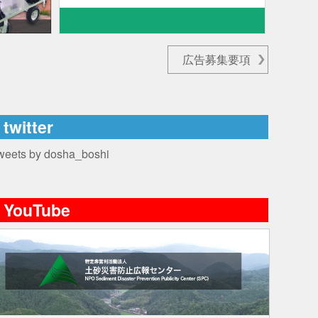
広告募集要項
twitter
weets by dosha_boshi
YouTube