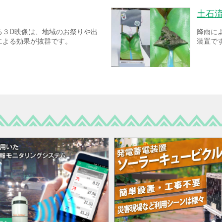
土石
る３D映像は、地域のお祭りや出
降雨に
による効果が抜群です。
装置で