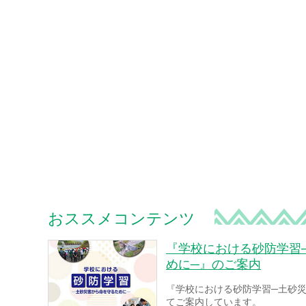
おススメコンテンツ
『学校における砂防学習
めに─』のご案内
『学校における砂防学習─土砂
てご案内しています。