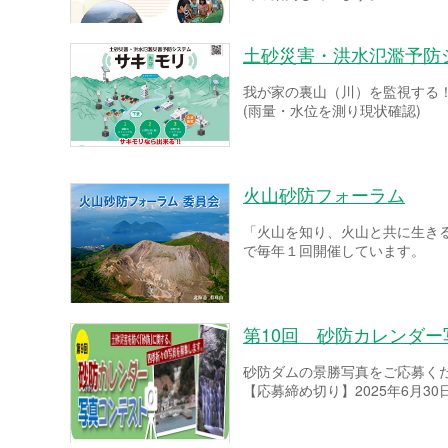
土砂災害・洪水氾濫予防
我が家の裏山（川）を監視する
(雨量・水位を測り現状確認)
火山砂防フォーラム
「火山を知り、火山と共に生き
で毎年１回開催しています。
第10回 砂防カレンダ
砂防ダムの景勝写真をご応募く
【応募締め切り】2025年6月30