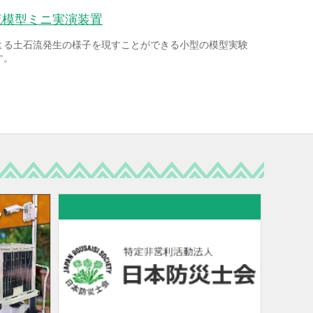
流模型ミニ実演装置
よる土石流発生の様子を現すことができる小型の模型実験
す。