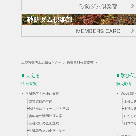
砂防ダム倶楽部
砂防ダム倶楽部
MEMBERS CARD
土砂災害防止広報センター
>
災害取材報告素材
>
■ 支える
■ 学び
企画立案
防災教育
地域防災力向上の支援
Web副読
├
├
防災教育の推進
土砂災
├
├
砂防学習フィールドの整備
土砂災
├
├
資料館の活用計画立案
わたし
├
└
各種催しの企画立案
日本の
├
地域版教材の企画・制作
映像集