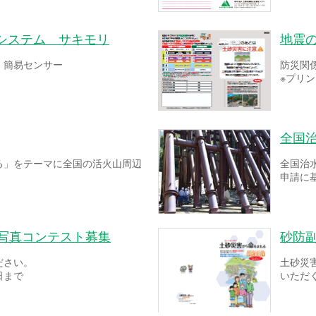
システム サキモリ
地震
！簡易センサー
防災関
※プリ
全国
る」をテーマに全国の活火山周辺
全国治
申請に
ー写真コンテスト募集
砂防
ださい。
土砂災
日まで
いただ