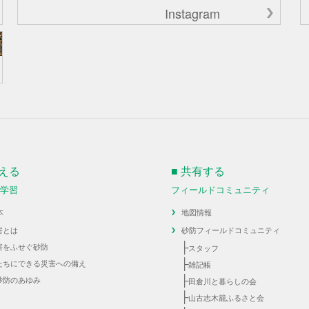
Instagram
伝える
■ 共有する
・学習
フィールドコミュニティ
本
地図情報
害とは
砂防フィールドコミュニティ
├
害をふせぐ砂防
スタッフ
├
たちにできる災害への備え
雑記帳
├
砂防のあゆみ
田倉川と暮らしの会
├
山古志木籠ふるさと会