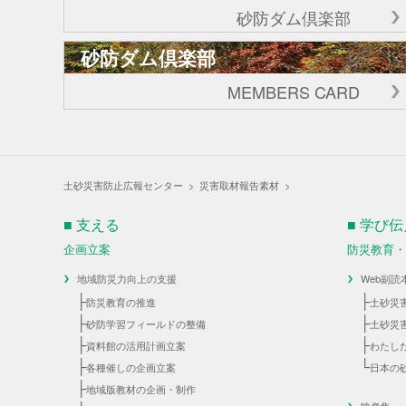
砂防ダム倶楽部
砂防ダム倶楽部
MEMBERS CARD
土砂災害防止広報センター
>
災害取材報告素材
>
■ 支える
■ 学び
企画立案
防災教育
地域防災力向上の支援
Web副読
├
├
防災教育の推進
土砂災
├
├
砂防学習フィールドの整備
土砂災
├
├
資料館の活用計画立案
わたし
├
└
各種催しの企画立案
日本の
├
地域版教材の企画・制作
映像集