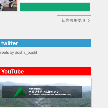
広告募集要項
twitter
weets by dosha_boshi
YouTube