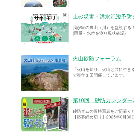
土砂災害・洪水氾濫予防
我が家の裏山（川）を監視する
(雨量・水位を測り現状確認)
火山砂防フォーラム
「火山を知り、火山と共に生き
で毎年１回開催しています。
第10回 砂防カレンダ
砂防ダムの景勝写真をご応募く
【応募締め切り】2025年6月30