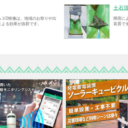
土石
る３D映像は、地域のお祭りや出
降雨に
による効果が抜群です。
装置で