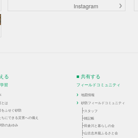
Instagram
伝える
■ 共有する
・学習
フィールドコミュニティ
本
地図情報
害とは
砂防フィールドコミュニティ
├
害をふせぐ砂防
スタッフ
├
たちにできる災害への備え
雑記帳
├
砂防のあゆみ
田倉川と暮らしの会
├
山古志木籠ふるさと会