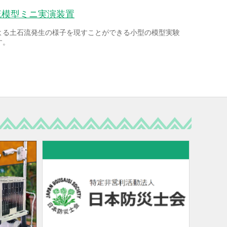
流模型ミニ実演装置
よる土石流発生の様子を現すことができる小型の模型実験
す。