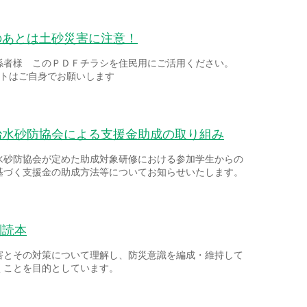
のあとは土砂災害に注意！
係者様 このＰＤＦチラシを住民用にご活用ください。
ントはご自身でお願いします
治水砂防協会による支援金助成の取り組み
水砂防協会が定めた助成対象研修における参加学生からの
基づく支援金の助成方法等についてお知らせいたします。
副読本
害とその対策について理解し、防災意識を編成・維持して
くことを目的としています。