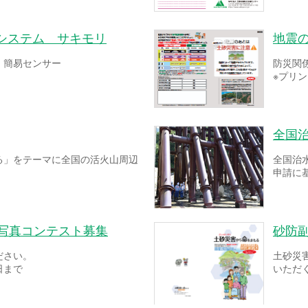
システム サキモリ
地震
！簡易センサー
防災関
※プリ
全国
る」をテーマに全国の活火山周辺
全国治
申請に
ー写真コンテスト募集
砂防
ださい。
土砂災
日まで
いただ