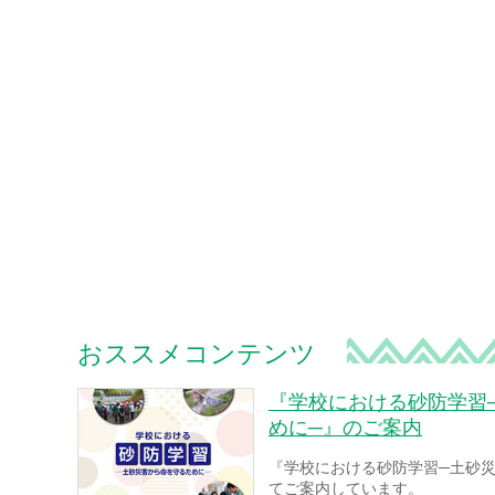
おススメコンテンツ
『学校における砂防学習
めに─』のご案内
『学校における砂防学習─土砂
てご案内しています。