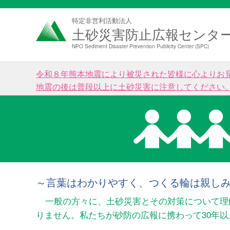
特定非営利活動法人
土砂災害防止広報センタ
NPO Sediment Disaster Prevention Publicity Center (SPC)
令和８年熊本地震により被災された皆様に心よりお
地震の後は普段以上に土砂災害に注意してください
～言葉はわかりやすく、つくる輪は親し
一般の方々に、土砂災害とその対策について理
りません。私たちが砂防の広報に携わって30年