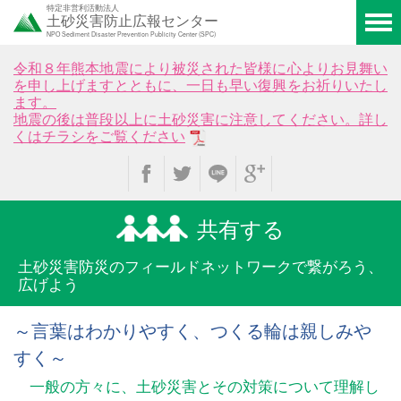
特定非営利活動法人
土砂災害防止広報センター
NPO Sediment Disaster Prevention Publicity Center (SPC)
令和８年熊本地震により被災された皆様に心よりお見舞い
を申し上げますとともに、一日も早い復興をお祈りいたし
ます。
地震の後は普段以上に土砂災害に注意してください。詳し
くはチラシをご覧ください
共有する
土砂災害防災のフィールド
ネットワークで繋がろう、
広げよう
～言葉はわかりやすく、つくる輪は親しみや
すく～
一般の方々に、土砂災害とその対策について理解し