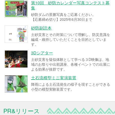
第10回 砂防カレンダー写真コンテスト募
集
砂防ダムの景勝写真をご応募ください。
【応募締め切り】2025年6月30日まで
砂防副読本
土砂災害とその対策について理解し、防災意識を
編成・維持していただくことを目的としていま
す。
3Dシアター
土砂災害を疑似体験として学べる３D映像は、地
域のお祭りや出前講座、各種イベントでの出展に
よる効果が抜群です。
土石流模型ミニ実演装置
降雨による土石流発生の様子を現すことができる
小型の模型実験装置です。
PR&リリース