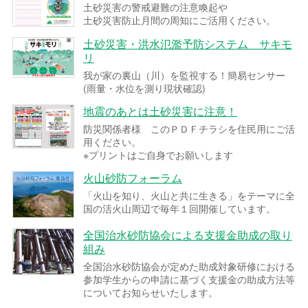
土砂災害の警戒避難の注意喚起や
土砂災害防止月間の周知にご活用ください。
土砂災害・洪水氾濫予防システム サキモ
リ
我が家の裏山（川）を監視する！簡易センサー
(雨量・水位を測り現状確認)
地震のあとは土砂災害に注意！
防災関係者様 このＰＤＦチラシを住民用にご活
用ください。
※プリントはご自身でお願いします
火山砂防フォーラム
「火山を知り、火山と共に生きる」をテーマに全
国の活火山周辺で毎年１回開催しています。
全国治水砂防協会による支援金助成の取り
組み
全国治水砂防協会が定めた助成対象研修における
参加学生からの申請に基づく支援金の助成方法等
についてお知らせいたします。