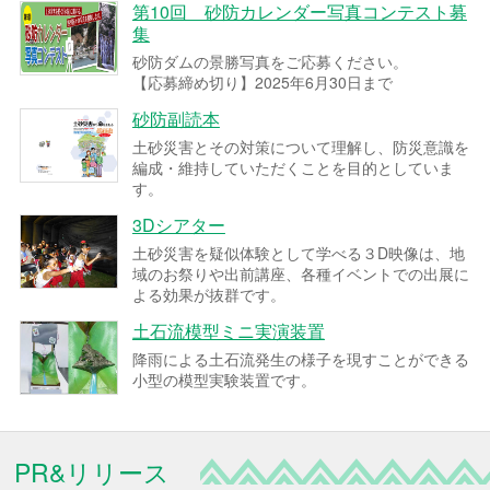
第10回 砂防カレンダー写真コンテスト募
集
砂防ダムの景勝写真をご応募ください。
【応募締め切り】2025年6月30日まで
砂防副読本
土砂災害とその対策について理解し、防災意識を
編成・維持していただくことを目的としていま
す。
3Dシアター
土砂災害を疑似体験として学べる３D映像は、地
域のお祭りや出前講座、各種イベントでの出展に
よる効果が抜群です。
土石流模型ミニ実演装置
降雨による土石流発生の様子を現すことができる
小型の模型実験装置です。
PR&リリース