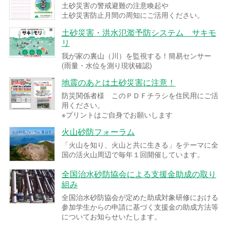
土砂災害の警戒避難の注意喚起や
土砂災害防止月間の周知にご活用ください。
土砂災害・洪水氾濫予防システム サキモ
リ
我が家の裏山（川）を監視する！簡易センサー
(雨量・水位を測り現状確認)
地震のあとは土砂災害に注意！
防災関係者様 このＰＤＦチラシを住民用にご活
用ください。
※プリントはご自身でお願いします
火山砂防フォーラム
「火山を知り、火山と共に生きる」をテーマに全
国の活火山周辺で毎年１回開催しています。
全国治水砂防協会による支援金助成の取り
組み
全国治水砂防協会が定めた助成対象研修における
参加学生からの申請に基づく支援金の助成方法等
についてお知らせいたします。