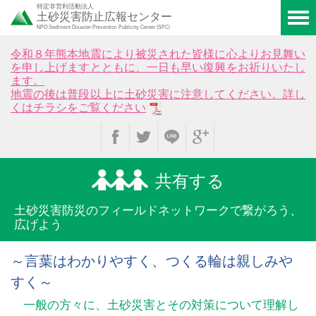
特定非営利活動法人
土砂災害防止広報センター
NPO Sediment Disaster Prevention Publicity Center (SPC)
令和８年熊本地震により被災された皆様に心よりお見舞い
を申し上げますとともに、一日も早い復興をお祈りいたし
ます。
地震の後は普段以上に土砂災害に注意してください。詳し
くはチラシをご覧ください
共有する
土砂災害防災のフィールド
ネットワークで繋がろう、
広げよう
～言葉はわかりやすく、つくる輪は親しみや
すく～
一般の方々に、土砂災害とその対策について理解し