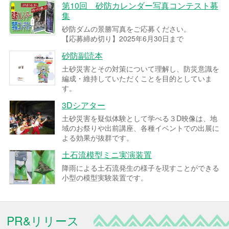
第10回 砂防カレンダー写真コンテスト募
集
砂防ダムの景勝写真をご応募ください。
【応募締め切り】2025年6月30日まで
砂防副読本
土砂災害とその対策について理解し、防災意識を
編成・維持していただくことを目的としていま
す。
3Dシアター
土砂災害を疑似体験として学べる３D映像は、地
域のお祭りや出前講座、各種イベントでの出展に
よる効果が抜群です。
土石流模型ミニ実演装置
降雨による土石流発生の様子を現すことができる
小型の模型実験装置です。
PR&リリース