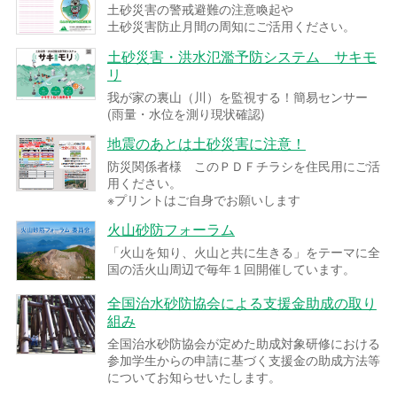
土砂災害の警戒避難の注意喚起や
土砂災害防止月間の周知にご活用ください。
土砂災害・洪水氾濫予防システム サキモ
リ
我が家の裏山（川）を監視する！簡易センサー
(雨量・水位を測り現状確認)
地震のあとは土砂災害に注意！
防災関係者様 このＰＤＦチラシを住民用にご活
用ください。
※プリントはご自身でお願いします
火山砂防フォーラム
「火山を知り、火山と共に生きる」をテーマに全
国の活火山周辺で毎年１回開催しています。
全国治水砂防協会による支援金助成の取り
組み
全国治水砂防協会が定めた助成対象研修における
参加学生からの申請に基づく支援金の助成方法等
についてお知らせいたします。