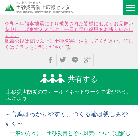
特定非営利活動法人
土砂災害防止広報センター
NPO Sediment Disaster Prevention Publicity Center (SPC)
令和８年熊本地震により被災された皆様に心よりお見舞い
を申し上げますとともに、一日も早い復興をお祈りいたし
ます。
地震の後は普段以上に土砂災害に注意してください。詳し
くはチラシをご覧ください
共有する
土砂災害防災のフィールド
ネットワークで繋がろう、
広げよう
～言葉はわかりやすく、つくる輪は親しみや
すく～
一般の方々に、土砂災害とその対策について理解し