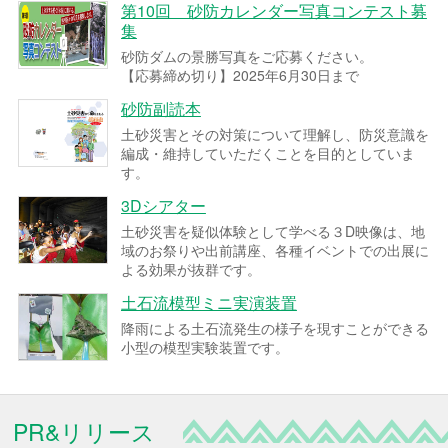
第10回 砂防カレンダー写真コンテスト募
集
砂防ダムの景勝写真をご応募ください。
【応募締め切り】2025年6月30日まで
砂防副読本
土砂災害とその対策について理解し、防災意識を
編成・維持していただくことを目的としていま
す。
3Dシアター
土砂災害を疑似体験として学べる３D映像は、地
域のお祭りや出前講座、各種イベントでの出展に
よる効果が抜群です。
土石流模型ミニ実演装置
降雨による土石流発生の様子を現すことができる
小型の模型実験装置です。
PR&リリース