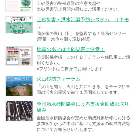
土砂災害の警戒避難の注意喚起や
土砂災害防止月間の周知にご活用ください。
土砂災害・洪水氾濫予防システム サキモ
リ
我が家の裏山（川）を監視する！簡易センサー
(雨量・水位を測り現状確認)
地震のあとは土砂災害に注意！
防災関係者様 このＰＤＦチラシを住民用にご活
用ください。
※プリントはご自身でお願いします
火山砂防フォーラム
「火山を知り、火山と共に生きる」をテーマに全
国の活火山周辺で毎年１回開催しています。
全国治水砂防協会による支援金助成の取り
組み
全国治水砂防協会が定めた助成対象研修における
参加学生からの申請に基づく支援金の助成方法等
についてお知らせいたします。