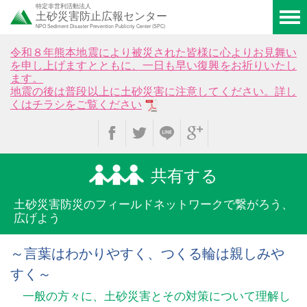
特定非営利活動法人
土砂災害防止広報センター
NPO Sediment Disaster Prevention Publicity Center (SPC)
令和８年熊本地震により被災された皆様に心よりお見舞い
を申し上げますとともに、一日も早い復興をお祈りいたし
ます。
地震の後は普段以上に土砂災害に注意してください。詳し
くはチラシをご覧ください
共有する
土砂災害防災のフィールド
ネットワークで繋がろう、
広げよう
～言葉はわかりやすく、つくる輪は親しみや
すく～
一般の方々に、土砂災害とその対策について理解し