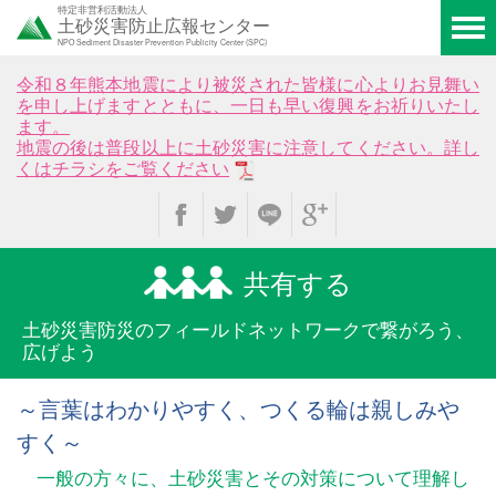
特定非営利活動法人
土砂災害防止広報センター
NPO Sediment Disaster Prevention Publicity Center (SPC)
令和８年熊本地震により被災された皆様に心よりお見舞い
を申し上げますとともに、一日も早い復興をお祈りいたし
ます。
地震の後は普段以上に土砂災害に注意してください。詳し
くはチラシをご覧ください
共有する
土砂災害防災のフィールド
ネットワークで繋がろう、
広げよう
～言葉はわかりやすく、つくる輪は親しみや
すく～
一般の方々に、土砂災害とその対策について理解し