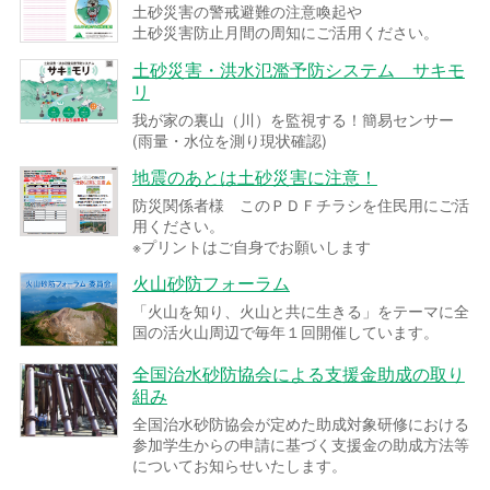
土砂災害の警戒避難の注意喚起や
土砂災害防止月間の周知にご活用ください。
土砂災害・洪水氾濫予防システム サキモ
リ
我が家の裏山（川）を監視する！簡易センサー
(雨量・水位を測り現状確認)
地震のあとは土砂災害に注意！
防災関係者様 このＰＤＦチラシを住民用にご活
用ください。
※プリントはご自身でお願いします
火山砂防フォーラム
「火山を知り、火山と共に生きる」をテーマに全
国の活火山周辺で毎年１回開催しています。
全国治水砂防協会による支援金助成の取り
組み
全国治水砂防協会が定めた助成対象研修における
参加学生からの申請に基づく支援金の助成方法等
についてお知らせいたします。