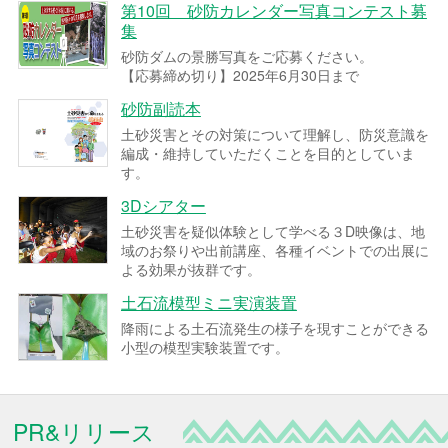
第10回 砂防カレンダー写真コンテスト募
集
砂防ダムの景勝写真をご応募ください。
【応募締め切り】2025年6月30日まで
砂防副読本
土砂災害とその対策について理解し、防災意識を
編成・維持していただくことを目的としていま
す。
3Dシアター
土砂災害を疑似体験として学べる３D映像は、地
域のお祭りや出前講座、各種イベントでの出展に
よる効果が抜群です。
土石流模型ミニ実演装置
降雨による土石流発生の様子を現すことができる
小型の模型実験装置です。
PR&リリース