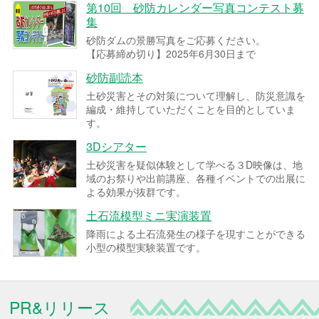
第10回 砂防カレンダー写真コンテスト募
集
砂防ダムの景勝写真をご応募ください。
【応募締め切り】2025年6月30日まで
砂防副読本
土砂災害とその対策について理解し、防災意識を
編成・維持していただくことを目的としていま
す。
3Dシアター
土砂災害を疑似体験として学べる３D映像は、地
域のお祭りや出前講座、各種イベントでの出展に
よる効果が抜群です。
土石流模型ミニ実演装置
降雨による土石流発生の様子を現すことができる
小型の模型実験装置です。
PR&リリース