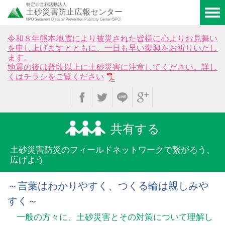
特定非営利活動法人
土砂災害防止広報センター
NPO Sediment Disaster Prevention Publicity Center (SPC)
令和８年熊本地震により被災された皆様に心よりお見舞い
を申し上げますとともに、一日も早い復興をお祈りいたし
ます。
地震の後は普段以上に土砂災害に注意してください。詳し
くはチラシをご覧ください
共有する
土砂災害防災のフィールド
ネットワークで繋がろう、
広げよう
～言葉はわかりやすく、つくる輪は親しみや
すく～
一般の方々に、土砂災害とその対策について理解し