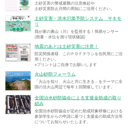
土砂災害の警戒避難の注意喚起や
土砂災害防止月間の周知にご活用ください。
土砂災害・洪水氾濫予防システム サキモ
リ
我が家の裏山（川）を監視する！簡易センサー
(雨量・水位を測り現状確認)
地震のあとは土砂災害に注意！
防災関係者様 このＰＤＦチラシを住民用にご活
用ください。
※プリントはご自身でお願いします
火山砂防フォーラム
「火山を知り、火山と共に生きる」をテーマに全
国の活火山周辺で毎年１回開催しています。
全国治水砂防協会による支援金助成の取り
組み
全国治水砂防協会が定めた助成対象研修における
参加学生からの申請に基づく支援金の助成方法等
についてお知らせいたします。