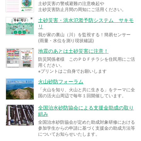
土砂災害の警戒避難の注意喚起や
土砂災害防止月間の周知にご活用ください。
土砂災害・洪水氾濫予防システム サキモ
リ
我が家の裏山（川）を監視する！簡易センサー
(雨量・水位を測り現状確認)
地震のあとは土砂災害に注意！
防災関係者様 このＰＤＦチラシを住民用にご活
用ください。
※プリントはご自身でお願いします
火山砂防フォーラム
「火山を知り、火山と共に生きる」をテーマに全
国の活火山周辺で毎年１回開催しています。
全国治水砂防協会による支援金助成の取り
組み
全国治水砂防協会が定めた助成対象研修における
参加学生からの申請に基づく支援金の助成方法等
についてお知らせいたします。