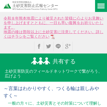
特定非営利活動法人
土砂災害防止広報センター
NPO Sediment Disaster Prevention Publicity Center (SPC)
令和８年熊本地震により被災された皆様に心よりお見舞い
を申し上げますとともに、一日も早い復興をお祈りいたし
ます。
地震の後は普段以上に土砂災害に注意してください。詳し
くはチラシをご覧ください
共有する
土砂災害防災のフィールド
ネットワークで繋がろう、
広げよう
～言葉はわかりやすく、つくる輪は親しみや
すく～
一般の方々に、土砂災害とその対策について理解し