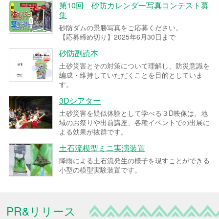
第10回 砂防カレンダー写真コンテスト募
集
砂防ダムの景勝写真をご応募ください。
【応募締め切り】2025年6月30日まで
砂防副読本
土砂災害とその対策について理解し、防災意識を
編成・維持していただくことを目的としていま
す。
3Dシアター
土砂災害を疑似体験として学べる３D映像は、地
域のお祭りや出前講座、各種イベントでの出展に
よる効果が抜群です。
土石流模型ミニ実演装置
降雨による土石流発生の様子を現すことができる
小型の模型実験装置です。
PR&リリース