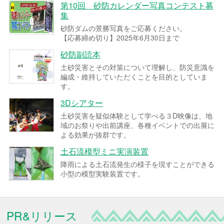
第10回 砂防カレンダー写真コンテスト募
集
砂防ダムの景勝写真をご応募ください。
【応募締め切り】2025年6月30日まで
砂防副読本
土砂災害とその対策について理解し、防災意識を
編成・維持していただくことを目的としていま
す。
3Dシアター
土砂災害を疑似体験として学べる３D映像は、地
域のお祭りや出前講座、各種イベントでの出展に
よる効果が抜群です。
土石流模型ミニ実演装置
降雨による土石流発生の様子を現すことができる
小型の模型実験装置です。
PR&リリース