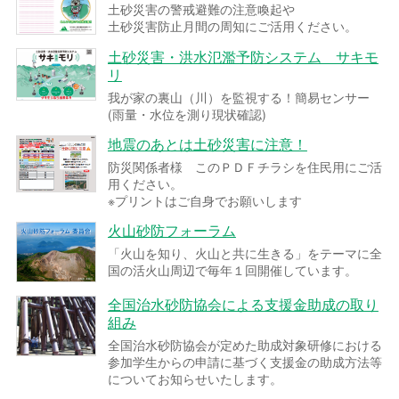
土砂災害の警戒避難の注意喚起や
土砂災害防止月間の周知にご活用ください。
土砂災害・洪水氾濫予防システム サキモ
リ
我が家の裏山（川）を監視する！簡易センサー
(雨量・水位を測り現状確認)
地震のあとは土砂災害に注意！
防災関係者様 このＰＤＦチラシを住民用にご活
用ください。
※プリントはご自身でお願いします
火山砂防フォーラム
「火山を知り、火山と共に生きる」をテーマに全
国の活火山周辺で毎年１回開催しています。
全国治水砂防協会による支援金助成の取り
組み
全国治水砂防協会が定めた助成対象研修における
参加学生からの申請に基づく支援金の助成方法等
についてお知らせいたします。