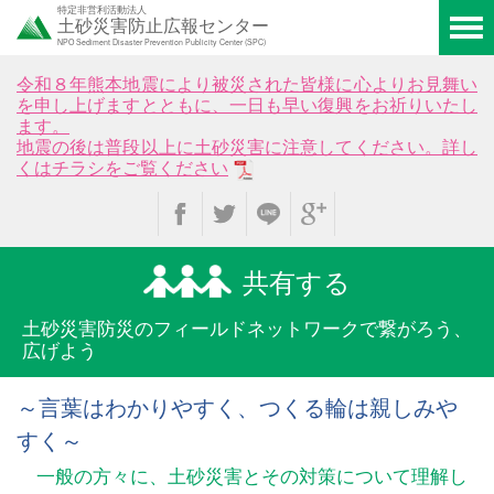
特定非営利活動法人
土砂災害防止広報センター
NPO Sediment Disaster Prevention Publicity Center (SPC)
令和８年熊本地震により被災された皆様に心よりお見舞い
を申し上げますとともに、一日も早い復興をお祈りいたし
ます。
地震の後は普段以上に土砂災害に注意してください。詳し
くはチラシをご覧ください
共有する
土砂災害防災のフィールド
ネットワークで繋がろう、
広げよう
～言葉はわかりやすく、つくる輪は親しみや
すく～
一般の方々に、土砂災害とその対策について理解し