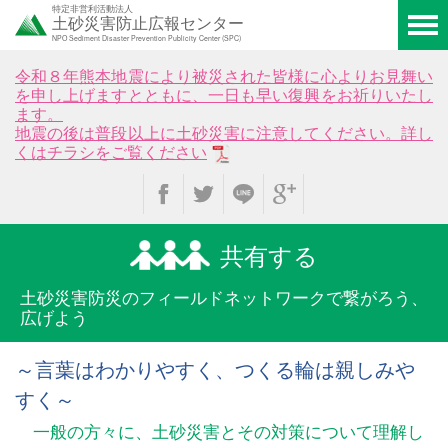
特定非営利活動法人
土砂災害防止広報センター
NPO Sediment Disaster Prevention Publicity Center (SPC)
令和８年熊本地震により被災された皆様に心よりお見舞い
を申し上げますとともに、一日も早い復興をお祈りいたし
ます。
地震の後は普段以上に土砂災害に注意してください。詳し
くはチラシをご覧ください
共有する
土砂災害防災のフィールド
ネットワークで繋がろう、
広げよう
～言葉はわかりやすく、つくる輪は親しみや
すく～
一般の方々に、土砂災害とその対策について理解し