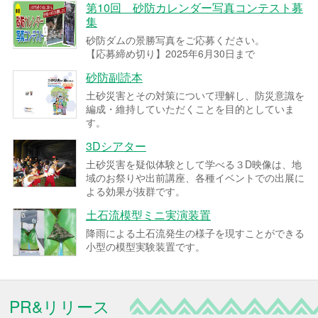
第10回 砂防カレンダー写真コンテスト募
集
砂防ダムの景勝写真をご応募ください。
【応募締め切り】2025年6月30日まで
砂防副読本
土砂災害とその対策について理解し、防災意識を
編成・維持していただくことを目的としていま
す。
3Dシアター
土砂災害を疑似体験として学べる３D映像は、地
域のお祭りや出前講座、各種イベントでの出展に
よる効果が抜群です。
土石流模型ミニ実演装置
降雨による土石流発生の様子を現すことができる
小型の模型実験装置です。
PR&リリース