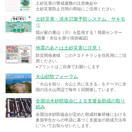
土砂災害の警戒避難の注意喚起や
土砂災害防止月間の周知にご活用ください。
土砂災害・洪水氾濫予防システム サキモ
リ
我が家の裏山（川）を監視する！簡易センサー
(雨量・水位を測り現状確認)
地震のあとは土砂災害に注意！
防災関係者様 このＰＤＦチラシを住民用にご活
用ください。
※プリントはご自身でお願いします
火山砂防フォーラム
「火山を知り、火山と共に生きる」をテーマに全
国の活火山周辺で毎年１回開催しています。
全国治水砂防協会による支援金助成の取り
組み
全国治水砂防協会が定めた助成対象研修における
参加学生からの申請に基づく支援金の助成方法等
についてお知らせいたします。