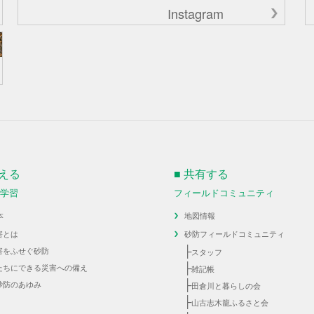
Instagram
伝える
■ 共有する
・学習
フィールドコミュニティ
本
地図情報
害とは
砂防フィールドコミュニティ
├
害をふせぐ砂防
スタッフ
├
たちにできる災害への備え
雑記帳
├
砂防のあゆみ
田倉川と暮らしの会
├
山古志木籠ふるさと会