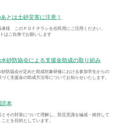
のあとは土砂災害に注意！
係者様 このＰＤＦチラシを住民用にご活用ください。
ントはご自身でお願いします
治水砂防協会による支援金助成の取り組み
水砂防協会が定めた助成対象研修における参加学生からの
基づく支援金の助成方法等についてお知らせいたします。
副読本
害とその対策について理解し、防災意識を編成・維持して
くことを目的としています。