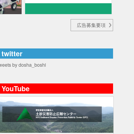
広告募集要項
twitter
weets by dosha_boshi
YouTube