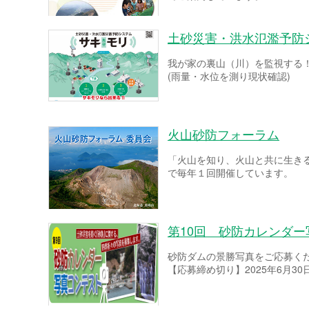
土砂災害・洪水氾濫予防
我が家の裏山（川）を監視する
(雨量・水位を測り現状確認)
火山砂防フォーラム
「火山を知り、火山と共に生き
で毎年１回開催しています。
第10回 砂防カレンダ
砂防ダムの景勝写真をご応募く
【応募締め切り】2025年6月30