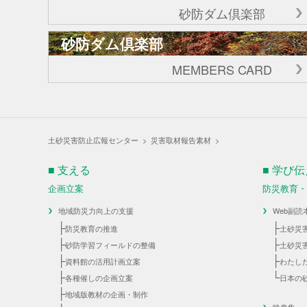
砂防ダム倶楽部
砂防ダム倶楽部
MEMBERS CARD
土砂災害防止広報センター
>
災害取材報告素材
>
■ 支える
■ 学び
企画立案
防災教育
地域防災力向上の支援
Web副読
├
├
防災教育の推進
土砂災
├
├
砂防学習フィールドの整備
土砂災
├
├
資料館の活用計画立案
わたし
├
└
各種催しの企画立案
日本の
├
地域版教材の企画・制作
映像集