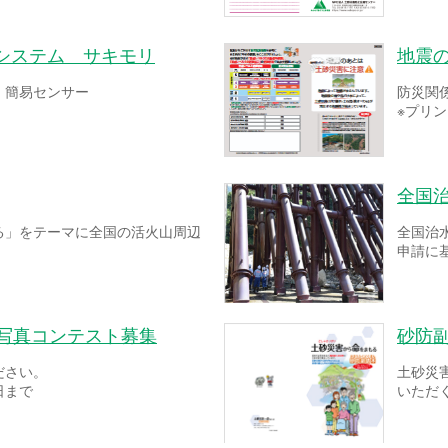
システム サキモリ
地震
！簡易センサー
防災関
※プリ
全国
る」をテーマに全国の活火山周辺
全国治
申請に
ー写真コンテスト募集
砂防
ださい。
土砂災
日まで
いただ