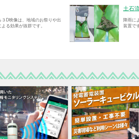
土石
る３D映像は、地域のお祭りや出
降雨に
による効果が抜群です。
装置で