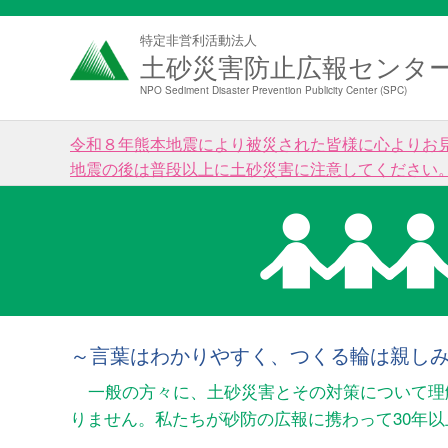
特定非営利活動法人
土砂災害防止広報センタ
NPO Sediment Disaster Prevention Publicity Center (SPC)
令和８年熊本地震により被災された皆様に心よりお
地震の後は普段以上に土砂災害に注意してください
～言葉はわかりやすく、つくる輪は親し
一般の方々に、土砂災害とその対策について理
りません。私たちが砂防の広報に携わって30年