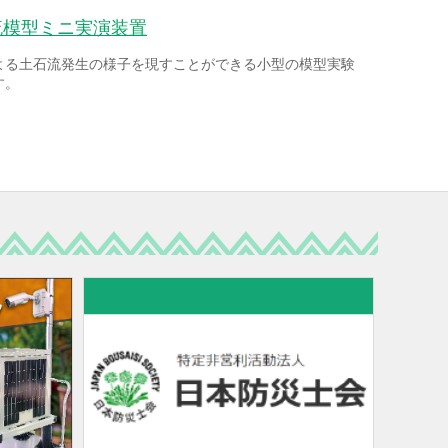
流模型ミニ実演装置
よる土石流発生の様子を現すことができる小型の模型実験
す。