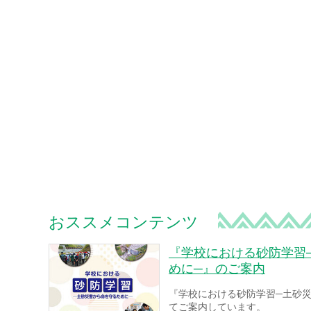
おススメコンテンツ
『学校における砂防学習
めに─』のご案内
『学校における砂防学習─土砂
てご案内しています。