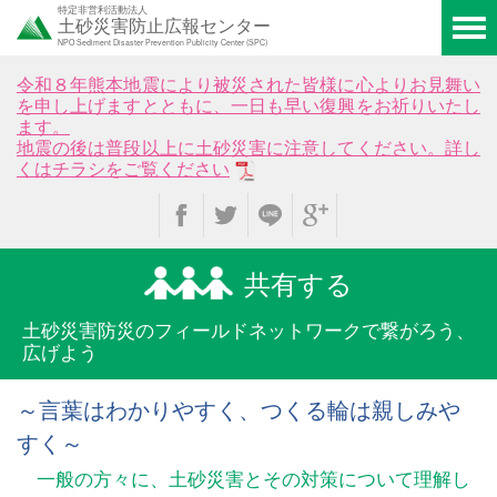
特定非営利活動法人
土砂災害防止広報センター
NPO Sediment Disaster Prevention Publicity Center (SPC)
令和８年熊本地震により被災された皆様に心よりお見舞い
を申し上げますとともに、一日も早い復興をお祈りいたし
ます。
地震の後は普段以上に土砂災害に注意してください。詳し
くはチラシをご覧ください
共有する
土砂災害防災のフィールド
ネットワークで繋がろう、
広げよう
～言葉はわかりやすく、つくる輪は親しみや
すく～
一般の方々に、土砂災害とその対策について理解し