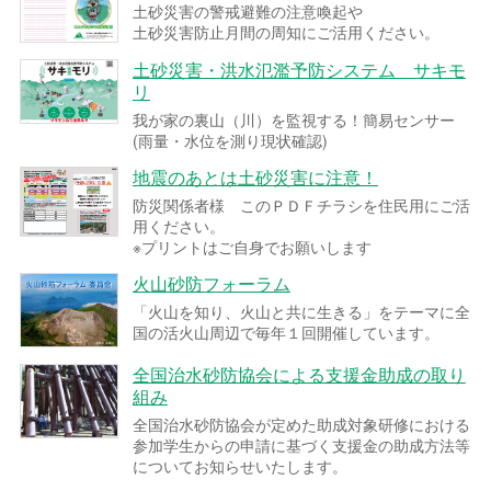
土砂災害の警戒避難の注意喚起や
土砂災害防止月間の周知にご活用ください。
土砂災害・洪水氾濫予防システム サキモ
リ
我が家の裏山（川）を監視する！簡易センサー
(雨量・水位を測り現状確認)
地震のあとは土砂災害に注意！
防災関係者様 このＰＤＦチラシを住民用にご活
用ください。
※プリントはご自身でお願いします
火山砂防フォーラム
「火山を知り、火山と共に生きる」をテーマに全
国の活火山周辺で毎年１回開催しています。
全国治水砂防協会による支援金助成の取り
組み
全国治水砂防協会が定めた助成対象研修における
参加学生からの申請に基づく支援金の助成方法等
についてお知らせいたします。