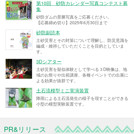
第10回 砂防カレンダー写真コンテスト募
集
砂防ダムの景勝写真をご応募ください。
【応募締め切り】2025年6月30日まで
砂防副読本
土砂災害とその対策について理解し、防災意識を
編成・維持していただくことを目的としていま
す。
3Dシアター
土砂災害を疑似体験として学べる３D映像は、地
域のお祭りや出前講座、各種イベントでの出展に
よる効果が抜群です。
土石流模型ミニ実演装置
降雨による土石流発生の様子を現すことができる
小型の模型実験装置です。
PR&リリース