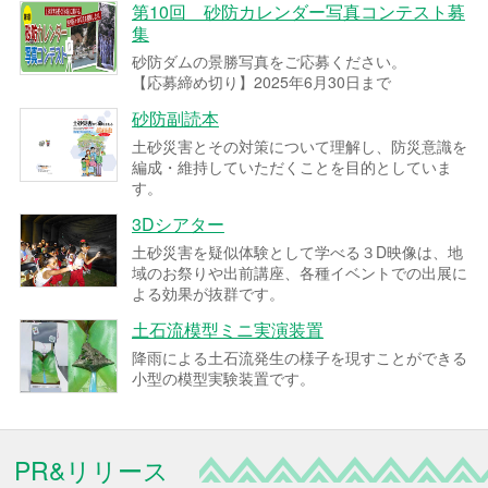
第10回 砂防カレンダー写真コンテスト募
集
砂防ダムの景勝写真をご応募ください。
【応募締め切り】2025年6月30日まで
砂防副読本
土砂災害とその対策について理解し、防災意識を
編成・維持していただくことを目的としていま
す。
3Dシアター
土砂災害を疑似体験として学べる３D映像は、地
域のお祭りや出前講座、各種イベントでの出展に
よる効果が抜群です。
土石流模型ミニ実演装置
降雨による土石流発生の様子を現すことができる
小型の模型実験装置です。
PR&リリース