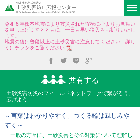
特定非営利活動法人
土砂災害防止広報センター
NPO Sediment Disaster Prevention Publicity Center (SPC)
令和８年熊本地震により被災された皆様に心よりお見舞い
を申し上げますとともに、一日も早い復興をお祈りいたし
ます。
地震の後は普段以上に土砂災害に注意してください。詳し
くはチラシをご覧ください
共有する
土砂災害防災のフィールド
ネットワークで繋がろう、
広げよう
～言葉はわかりやすく、つくる輪は親しみや
すく～
一般の方々に、土砂災害とその対策について理解し