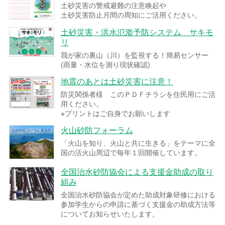
土砂災害の警戒避難の注意喚起や
土砂災害防止月間の周知にご活用ください。
土砂災害・洪水氾濫予防システム サキモ
リ
我が家の裏山（川）を監視する！簡易センサー
(雨量・水位を測り現状確認)
地震のあとは土砂災害に注意！
防災関係者様 このＰＤＦチラシを住民用にご活
用ください。
※プリントはご自身でお願いします
火山砂防フォーラム
「火山を知り、火山と共に生きる」をテーマに全
国の活火山周辺で毎年１回開催しています。
全国治水砂防協会による支援金助成の取り
組み
全国治水砂防協会が定めた助成対象研修における
参加学生からの申請に基づく支援金の助成方法等
についてお知らせいたします。