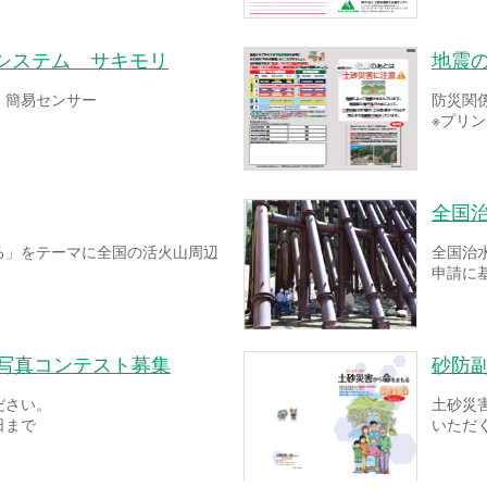
システム サキモリ
地震
！簡易センサー
防災関
※プリ
全国
る」をテーマに全国の活火山周辺
全国治
申請に
ー写真コンテスト募集
砂防
ださい。
土砂災
日まで
いただ