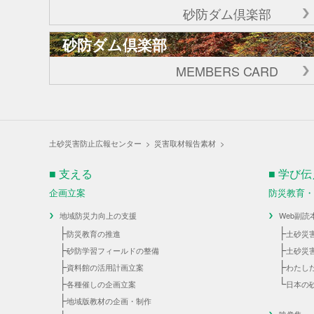
砂防ダム倶楽部
砂防ダム倶楽部
MEMBERS CARD
土砂災害防止広報センター
>
災害取材報告素材
>
■ 支える
■ 学び
企画立案
防災教育
地域防災力向上の支援
Web副読
├
├
防災教育の推進
土砂災
├
├
砂防学習フィールドの整備
土砂災
├
├
資料館の活用計画立案
わたし
├
└
各種催しの企画立案
日本の
├
地域版教材の企画・制作
映像集