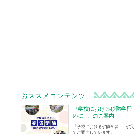
おススメコンテンツ
『学校における砂防学習
めに─』のご案内
『学校における砂防学習─土砂
てご案内しています。