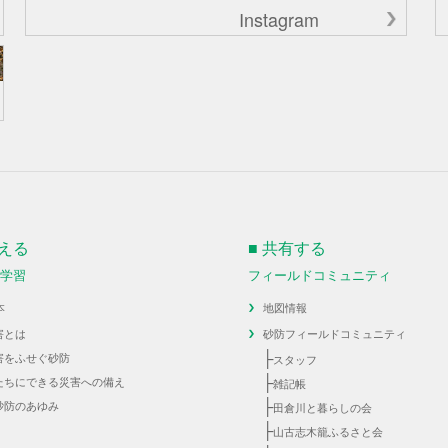
Instagram
伝える
■ 共有する
・学習
フィールドコミュニティ
本
地図情報
害とは
砂防フィールドコミュニティ
├
害をふせぐ砂防
スタッフ
├
たちにできる災害への備え
雑記帳
├
砂防のあゆみ
田倉川と暮らしの会
├
山古志木籠ふるさと会