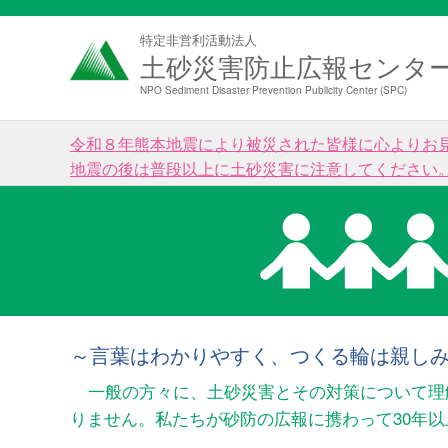
特定非営利活動法人
土砂災害防止広報センタ
NPO Sediment Disaster Prevention Publicity Center (SPC)
令和８年熊本地震により被災された皆様に心よりお
地震の後は普段以上に土砂災害に注意してください
～言葉はわかりやすく、つくる輪は親し
一般の方々に、土砂災害とその対策について理
りません。私たちが砂防の広報に携わって30年