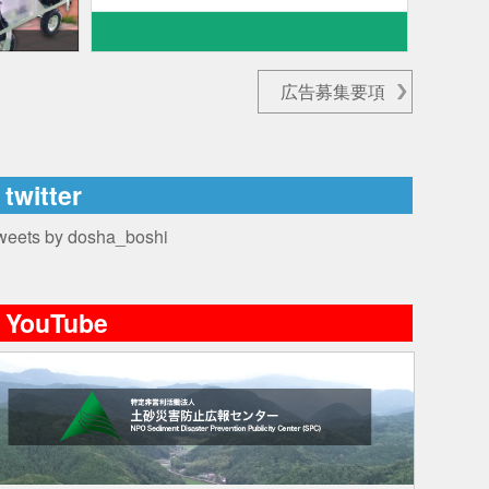
広告募集要項
twitter
weets by dosha_boshi
YouTube