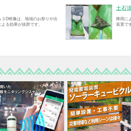
土石
る３D映像は、地域のお祭りや出
降雨に
による効果が抜群です。
装置で