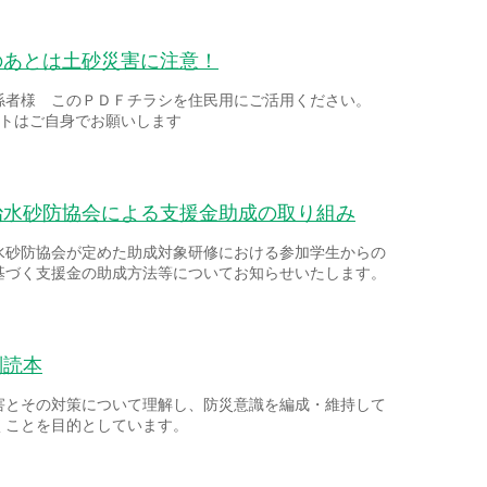
のあとは土砂災害に注意！
係者様 このＰＤＦチラシを住民用にご活用ください。
ントはご自身でお願いします
治水砂防協会による支援金助成の取り組み
水砂防協会が定めた助成対象研修における参加学生からの
基づく支援金の助成方法等についてお知らせいたします。
副読本
害とその対策について理解し、防災意識を編成・維持して
くことを目的としています。