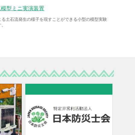
流模型ミニ実演装置
よる土石流発生の様子を現すことができる小型の模型実験
す。