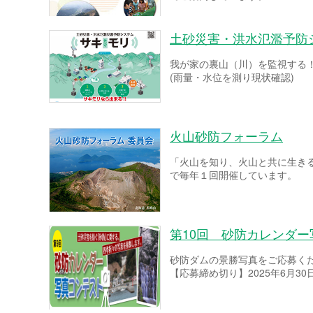
土砂災害・洪水氾濫予防
我が家の裏山（川）を監視する
(雨量・水位を測り現状確認)
火山砂防フォーラム
「火山を知り、火山と共に生き
で毎年１回開催しています。
第10回 砂防カレンダ
砂防ダムの景勝写真をご応募く
【応募締め切り】2025年6月30