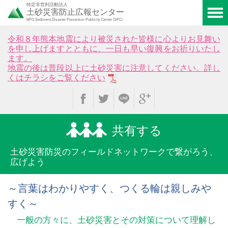
特定非営利活動法人
土砂災害防止広報センター
NPO Sediment Disaster Prevention Publicity Center (SPC)
令和８年熊本地震により被災された皆様に心よりお見舞い
を申し上げますとともに、一日も早い復興をお祈りいたし
ます。
地震の後は普段以上に土砂災害に注意してください。詳し
くはチラシをご覧ください
共有する
土砂災害防災のフィールド
ネットワークで繋がろう、
広げよう
～言葉はわかりやすく、つくる輪は親しみや
すく～
一般の方々に、土砂災害とその対策について理解し