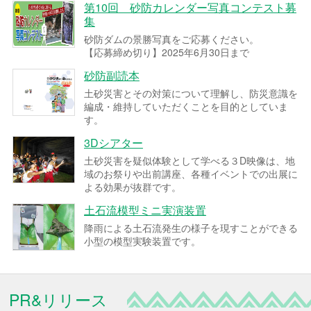
第10回 砂防カレンダー写真コンテスト募
集
砂防ダムの景勝写真をご応募ください。
【応募締め切り】2025年6月30日まで
砂防副読本
土砂災害とその対策について理解し、防災意識を
編成・維持していただくことを目的としていま
す。
3Dシアター
土砂災害を疑似体験として学べる３D映像は、地
域のお祭りや出前講座、各種イベントでの出展に
よる効果が抜群です。
土石流模型ミニ実演装置
降雨による土石流発生の様子を現すことができる
小型の模型実験装置です。
PR&リリース