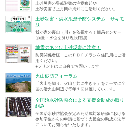
土砂災害の警戒避難の注意喚起や
土砂災害防止月間の周知にご活用ください。
土砂災害・洪水氾濫予防システム サキモ
リ
我が家の裏山（川）を監視する！簡易センサー
(雨量・水位を測り現状確認)
地震のあとは土砂災害に注意！
防災関係者様 このＰＤＦチラシを住民用にご活
用ください。
※プリントはご自身でお願いします
火山砂防フォーラム
「火山を知り、火山と共に生きる」をテーマに全
国の活火山周辺で毎年１回開催しています。
全国治水砂防協会による支援金助成の取り
組み
全国治水砂防協会が定めた助成対象研修における
参加学生からの申請に基づく支援金の助成方法等
についてお知らせいたします。