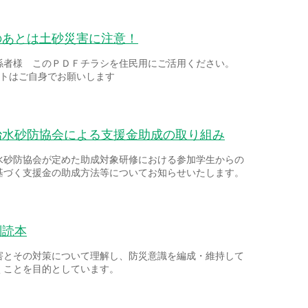
のあとは土砂災害に注意！
係者様 このＰＤＦチラシを住民用にご活用ください。
ントはご自身でお願いします
治水砂防協会による支援金助成の取り組み
水砂防協会が定めた助成対象研修における参加学生からの
基づく支援金の助成方法等についてお知らせいたします。
副読本
害とその対策について理解し、防災意識を編成・維持して
くことを目的としています。