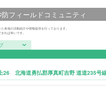
砂防フィールド
コミュニティ
きた各地の活動紹介や情報提供を行っております。
できれば幸いです。
ブ
上26 北海道勇払郡厚真町吉野 道道235号