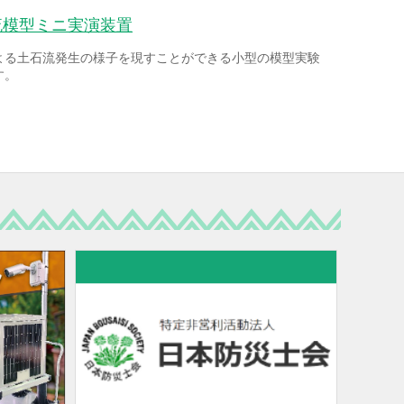
流模型ミニ実演装置
よる土石流発生の様子を現すことができる小型の模型実験
す。