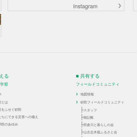
Instagram
伝える
■ 共有する
・学習
フィールドコミュニティ
本
地図情報
害とは
砂防フィールドコミュニティ
├
害をふせぐ砂防
スタッフ
├
たちにできる災害への備え
雑記帳
├
砂防のあゆみ
田倉川と暮らしの会
├
山古志木籠ふるさと会