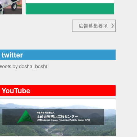
広告募集要項
twitter
weets by dosha_boshi
YouTube