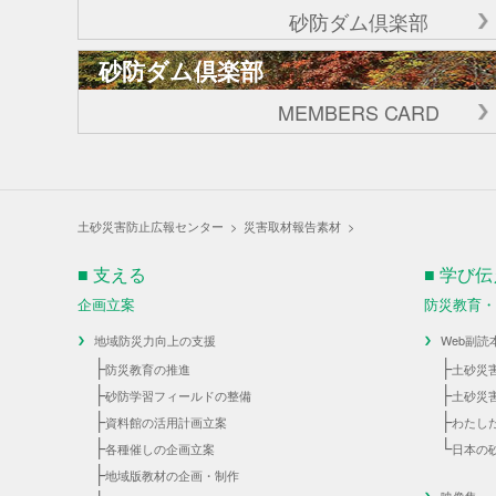
砂防ダム倶楽部
砂防ダム倶楽部
MEMBERS CARD
土砂災害防止広報センター
>
災害取材報告素材
>
■ 支える
■ 学び
企画立案
防災教育
地域防災力向上の支援
Web副読
├
├
防災教育の推進
土砂災
├
├
砂防学習フィールドの整備
土砂災
├
├
資料館の活用計画立案
わたし
├
└
各種催しの企画立案
日本の
├
地域版教材の企画・制作
映像集