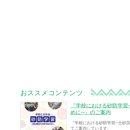
おススメコンテンツ
『学校における砂防学習
めに─』のご案内
『学校における砂防学習─土砂
てご案内しています。