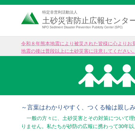
特定非営利活動法人
土砂災害防止広報センタ
NPO Sediment Disaster Prevention Publicity Center (SPC)
令和８年熊本地震により被災された皆様に心よりお
地震の後は普段以上に土砂災害に注意してください
～言葉はわかりやすく、つくる輪は親し
一般の方々に、土砂災害とその対策について理
りません。私たちが砂防の広報に携わって30年