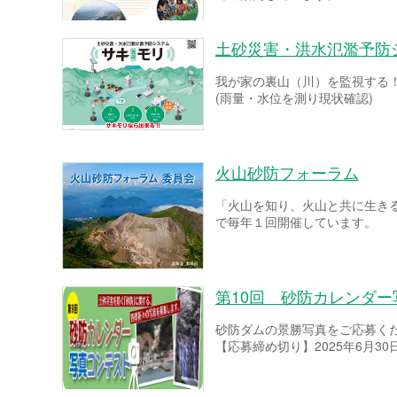
土砂災害・洪水氾濫予防
我が家の裏山（川）を監視する
(雨量・水位を測り現状確認)
火山砂防フォーラム
「火山を知り、火山と共に生き
で毎年１回開催しています。
第10回 砂防カレンダ
砂防ダムの景勝写真をご応募く
【応募締め切り】2025年6月30