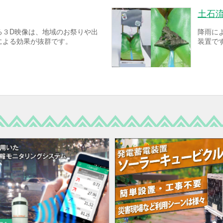
土石
る３D映像は、地域のお祭りや出
降雨に
による効果が抜群です。
装置で