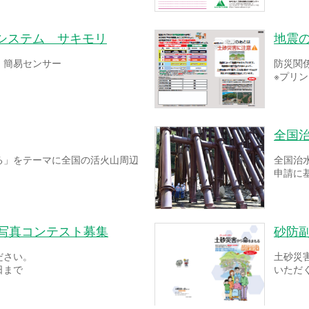
システム サキモリ
地震
！簡易センサー
防災関
※プリ
全国
る」をテーマに全国の活火山周辺
全国治
申請に
ー写真コンテスト募集
砂防
ださい。
土砂災
日まで
いただ