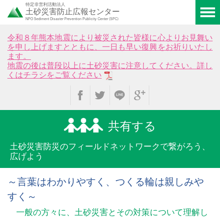
特定非営利活動法人
土砂災害防止広報センター
NPO Sediment Disaster Prevention Publicity Center (SPC)
令和８年熊本地震により被災された皆様に心よりお見舞い
を申し上げますとともに、一日も早い復興をお祈りいたし
ます。
地震の後は普段以上に土砂災害に注意してください。詳し
くはチラシをご覧ください
共有する
土砂災害防災のフィールド
ネットワークで繋がろう、
広げよう
～言葉はわかりやすく、つくる輪は親しみや
すく～
一般の方々に、土砂災害とその対策について理解し