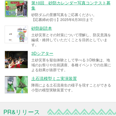
第10回 砂防カレンダー写真コンテスト募
集
砂防ダムの景勝写真をご応募ください。
【応募締め切り】2025年6月30日まで
砂防副読本
土砂災害とその対策について理解し、防災意識を
編成・維持していただくことを目的としていま
す。
3Dシアター
土砂災害を疑似体験として学べる３D映像は、地
域のお祭りや出前講座、各種イベントでの出展に
よる効果が抜群です。
土石流模型ミニ実演装置
降雨による土石流発生の様子を現すことができる
小型の模型実験装置です。
PR&リリース