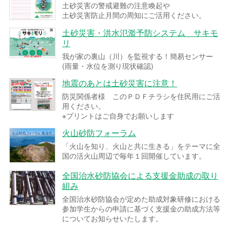
土砂災害の警戒避難の注意喚起や
土砂災害防止月間の周知にご活用ください。
土砂災害・洪水氾濫予防システム サキモ
リ
我が家の裏山（川）を監視する！簡易センサー
(雨量・水位を測り現状確認)
地震のあとは土砂災害に注意！
防災関係者様 このＰＤＦチラシを住民用にご活
用ください。
※プリントはご自身でお願いします
火山砂防フォーラム
「火山を知り、火山と共に生きる」をテーマに全
国の活火山周辺で毎年１回開催しています。
全国治水砂防協会による支援金助成の取り
組み
全国治水砂防協会が定めた助成対象研修における
参加学生からの申請に基づく支援金の助成方法等
についてお知らせいたします。