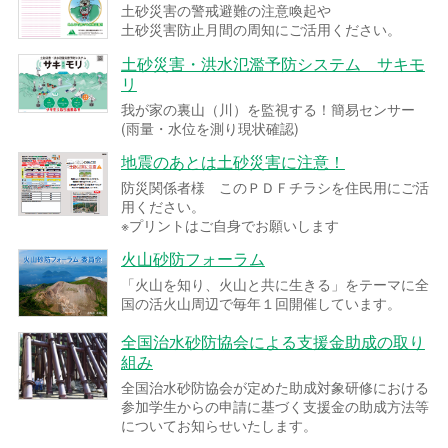
土砂災害の警戒避難の注意喚起や
土砂災害防止月間の周知にご活用ください。
土砂災害・洪水氾濫予防システム サキモ
リ
我が家の裏山（川）を監視する！簡易センサー
(雨量・水位を測り現状確認)
地震のあとは土砂災害に注意！
防災関係者様 このＰＤＦチラシを住民用にご活
用ください。
※プリントはご自身でお願いします
火山砂防フォーラム
「火山を知り、火山と共に生きる」をテーマに全
国の活火山周辺で毎年１回開催しています。
全国治水砂防協会による支援金助成の取り
組み
全国治水砂防協会が定めた助成対象研修における
参加学生からの申請に基づく支援金の助成方法等
についてお知らせいたします。