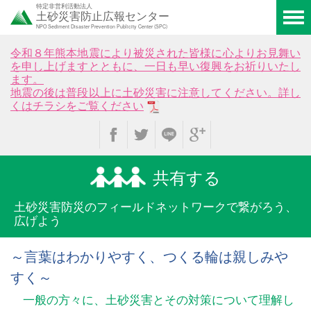
特定非営利活動法人
土砂災害防止広報センター
NPO Sediment Disaster Prevention Publicity Center (SPC)
令和８年熊本地震により被災された皆様に心よりお見舞い
を申し上げますとともに、一日も早い復興をお祈りいたし
ます。
地震の後は普段以上に土砂災害に注意してください。詳し
くはチラシをご覧ください
共有する
土砂災害防災のフィールド
ネットワークで繋がろう、
広げよう
～言葉はわかりやすく、つくる輪は親しみや
すく～
一般の方々に、土砂災害とその対策について理解し