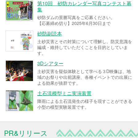
第10回 砂防カレンダー写真コンテスト募
集
砂防ダムの景勝写真をご応募ください。
【応募締め切り】2025年6月30日まで
砂防副読本
土砂災害とその対策について理解し、防災意識を
編成・維持していただくことを目的としていま
す。
3Dシアター
土砂災害を疑似体験として学べる３D映像は、地
域のお祭りや出前講座、各種イベントでの出展に
よる効果が抜群です。
土石流模型ミニ実演装置
降雨による土石流発生の様子を現すことができる
小型の模型実験装置です。
PR&リリース