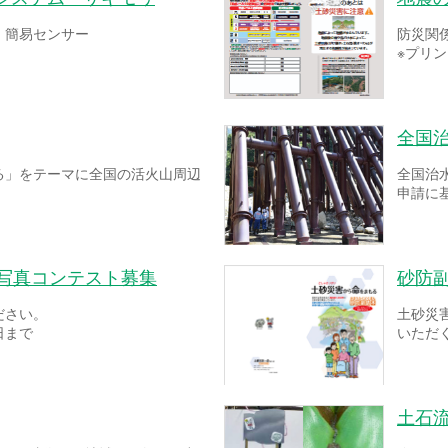
！簡易センサー
防災関
※プリ
全国
る」をテーマに全国の活火山周辺
全国治
申請に
ー写真コンテスト募集
砂防
ださい。
土砂災
日まで
いただ
土石