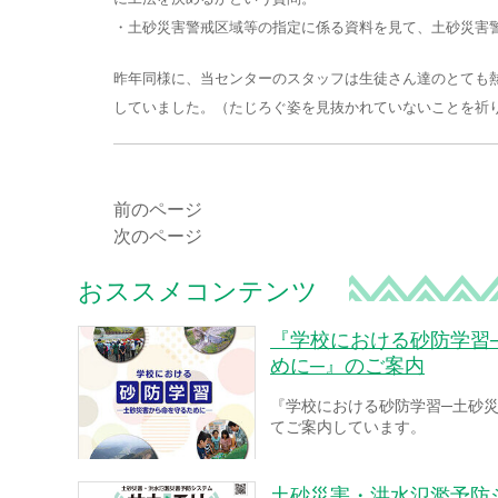
・土砂災害警戒区域等の指定に係る資料を見て、土砂災害
昨年同様に、当センターのスタッフは生徒さん達のとても
していました。（たじろぐ姿を見抜かれていないことを祈
前のページ
次のページ
おススメコンテンツ
『学校における砂防学習
めに─』のご案内
『学校における砂防学習─土砂
てご案内しています。
土砂災害・洪水氾濫予防