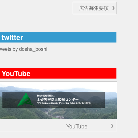
広告募集要項
twitter
weets by dosha_boshi
YouTube
YouTube