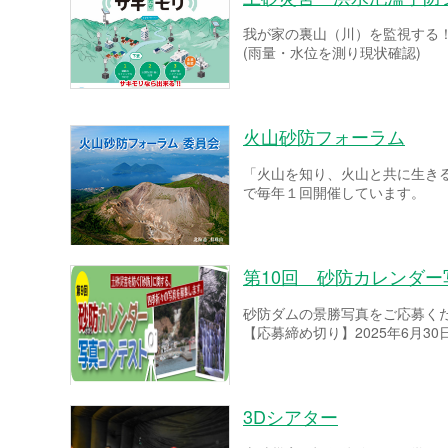
我が家の裏山（川）を監視する
(雨量・水位を測り現状確認)
火山砂防フォーラム
「火山を知り、火山と共に生き
で毎年１回開催しています。
第10回 砂防カレンダ
砂防ダムの景勝写真をご応募く
【応募締め切り】2025年6月30
3Dシアター