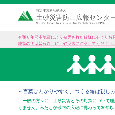
特定非営利活動法人
土砂災害防止広報センタ
NPO Sediment Disaster Prevention Publicity Center (SPC)
令和８年熊本地震により被災された皆様に心よりお
地震の後は普段以上に土砂災害に注意してください
～言葉はわかりやすく、つくる輪は親し
一般の方々に、土砂災害とその対策について理
りません。私たちが砂防の広報に携わって30年