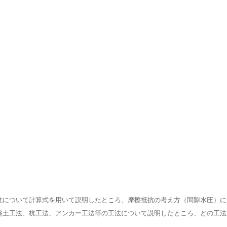
抗について計算式を用いて説明したところ、摩擦抵抗の考え方（間隙水圧）に
盛土工法、杭工法、アンカー工法等の工法について説明したところ、どの工法