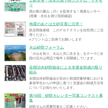
土砂災害・洪水氾濫予防システム サキモ
リ
我が家の裏山（川）を監視する！簡易センサー
(雨量・水位を測り現状確認)
地震のあとは土砂災害に注意！
防災関係者様 このＰＤＦチラシを住民用にご活
用ください。
※プリントはご自身でお願いします
火山砂防フォーラム
「火山を知り、火山と共に生きる」をテーマに全
国の活火山周辺で毎年１回開催しています。
全国治水砂防協会による支援金助成の取り
組み
全国治水砂防協会が定めた助成対象研修における
参加学生からの申請に基づく支援金の助成方法等
についてお知らせいたします。
第10回 砂防カレンダー写真コンテスト募
集
砂防ダムの景勝写真をご応募ください。