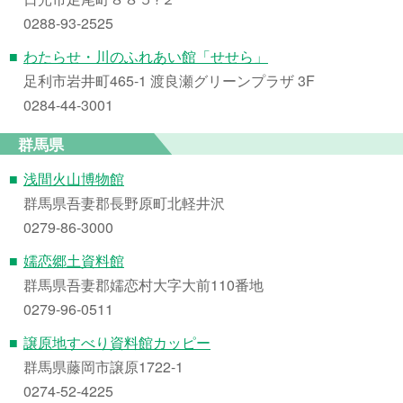
0288-93-2525
■
わたらせ・川のふれあい館「せせら」
足利市岩井町465-1 渡良瀬グリーンプラザ 3F
0284-44-3001
群馬県
■
浅間火山博物館
群馬県吾妻郡長野原町北軽井沢
0279-86-3000
■
嬬恋郷土資料館
群馬県吾妻郡嬬恋村大字大前110番地
0279-96-0511
■
譲原地すべり資料館カッピー
群馬県藤岡市譲原1722-1
0274-52-4225