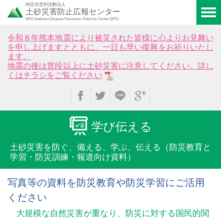
特定非営利活動法人
土砂災害防止広報センター
NPO Sediment Disaster Prevention Publicity Center (SPC)
令和８年熊本地震により被災された皆様に心よりお見舞い
を申し上げますとともに、一日も早い復興をお祈りいたし
ます。
地震の後は普段以上に土砂災害に注意してください。詳し
くはチラシをご覧ください
学び伝える
土砂災害を防ぐ、備える、学ぶ、伝える
（防災教育と
学習・防災訓練・報道向け資料）
写真等の資料を防災教育や防災学習にご活用
ください
大規模な自然災害が重なり、防災に対する国民的関