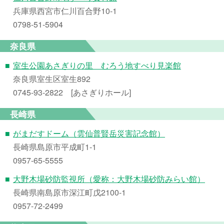
兵庫県西宮市仁川百合野10-1
0798-51-5904
奈良県
■
室生公園あさぎりの里 むろう地すべり見楽館
奈良県室生区室生892
0745-93-2822 [あさぎりホール]
長崎県
■
がまだすドーム（雲仙普賢岳災害記念館）
長崎県島原市平成町1-1
0957-65-5555
■
大野木場砂防監視所（愛称：大野木場砂防みらい館）
長崎県南島原市深江町戊2100-1
0957-72-2499