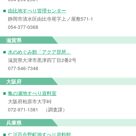
■
由比地すべり管理センター
静岡市清水区由比寺尾字上ノ屋敷571-1
054‐377‐0368
滋賀県
■
水のめぐみ館「アクア琵琶」
滋賀県大津市黒津四丁目2番2号
077-546-7348
大阪府
■
亀の瀬地すべり資料室
大阪府柏原市大字峠
072-971-1381 （調査課）
兵庫県
■
仁川百合野町地すべり資料館