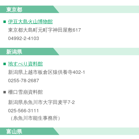
東京都
■
伊豆大島火山博物館
東京都大島町元町字神田屋敷617
04992-2-4103
新潟県
■
地すべり資料館
新潟県上越市板倉区猿供養寺402-1
0255-78-2687
■
柵口雪崩資料館
新潟県糸魚川市大字田麦平7-2
025-566-3111
（糸魚川市能生事務所）
富山県