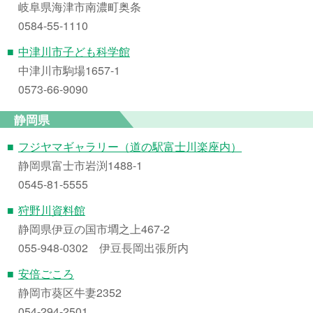
岐阜県海津市南濃町奥条
0584-55-1110
■
中津川市子ども科学館
中津川市駒場1657-1
0573-66-9090
静岡県
■
フジヤマギャラリー（道の駅富士川楽座内）
静岡県富士市岩渕1488-1
0545-81-5555
■
狩野川資料館
静岡県伊豆の国市墹之上467-2
055-948-0302 伊豆長岡出張所内
■
安倍ごころ
静岡市葵区牛妻2352
054-294-2501