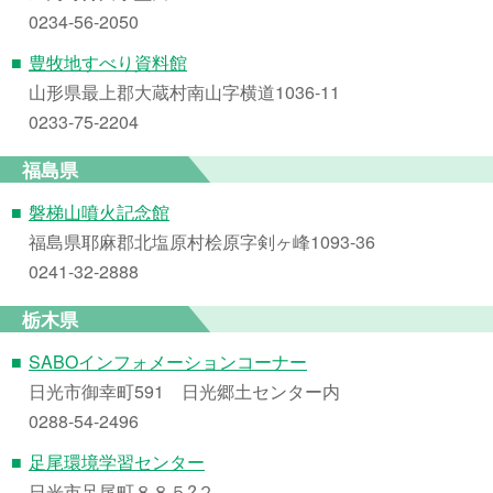
0234-56-2050
■
豊牧地すべり資料館
山形県最上郡大蔵村南山字横道1036-11
0233-75-2204
福島県
■
磐梯山噴火記念館
福島県耶麻郡北塩原村桧原字剣ヶ峰1093-36
0241-32-2888
栃木県
■
SABOインフォメーションコーナー
日光市御幸町591 日光郷土センター内
0288-54-2496
■
足尾環境学習センター
日光市足尾町８８５?２