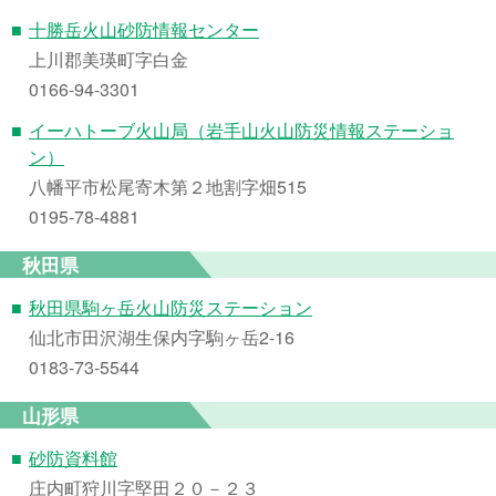
■
十勝岳火山砂防情報センター
上川郡美瑛町字白金
0166-94-3301
■
イーハトーブ火山局（岩手山火山防災情報ステーショ
ン）
八幡平市松尾寄木第２地割字畑515
0195-78-4881
秋田県
■
秋田県駒ヶ岳火山防災ステーション
仙北市田沢湖生保内字駒ヶ岳2-16
0183-73-5544
山形県
■
砂防資料館
庄内町狩川字堅田２０－２３