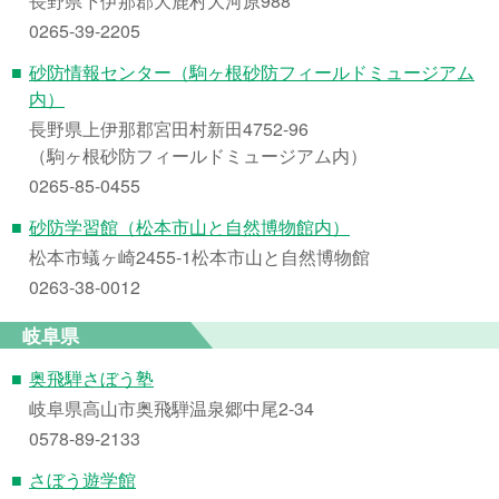
長野県下伊那郡大鹿村大河原988
0265-39-2205
■
砂防情報センター（駒ヶ根砂防フィールドミュージアム
内）
長野県上伊那郡宮田村新田4752-96
（駒ヶ根砂防フィールドミュージアム内）
0265-85-0455
■
砂防学習館（松本市山と自然博物館内）
松本市蟻ヶ崎2455-1松本市山と自然博物館
0263-38-0012
岐阜県
■
奥飛騨さぼう塾
岐阜県高山市奥飛騨温泉郷中尾2-34
0578-89-2133
■
さぼう遊学館