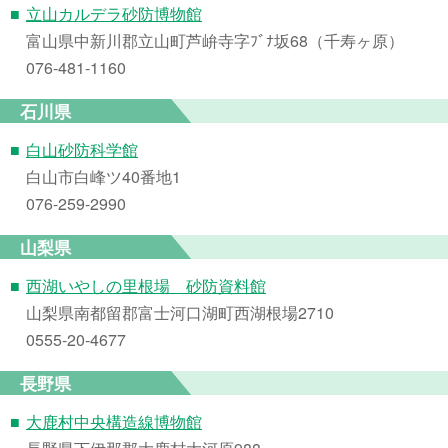
■
立山カルデラ砂防博物館
富山県中新川郡立山町芦峅寺字ﾌﾞﾅ坂68（千寿ヶ原）
076-481-1160
石川県
■
白山砂防科学館
白山市白峰ツ40番地1
076-259-2990
山梨県
■
西湖いやしの里根場 砂防資料館
山梨県南都留郡富士河口湖町西湖根場2710
0555-20-4677
長野県
■
大鹿村中央構造線博物館