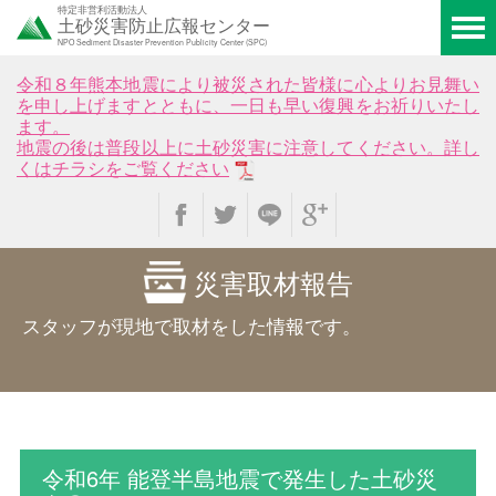
特定非営利活動法人
土砂災害防止広報センター
NPO Sediment Disaster Prevention Publicity Center (SPC)
令和８年熊本地震により被災された皆様に心よりお見舞い
を申し上げますとともに、一日も早い復興をお祈りいたし
ます。
地震の後は普段以上に土砂災害に注意してください。詳し
くはチラシをご覧ください
災害取材報告
スタッフが現地で取材をした情報です。
令和6年 能登半島地震で発生した土砂災