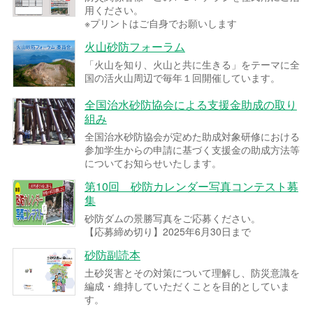
用ください。
※プリントはご自身でお願いします
火山砂防フォーラム
「火山を知り、火山と共に生きる」をテーマに全
国の活火山周辺で毎年１回開催しています。
全国治水砂防協会による支援金助成の取り
組み
全国治水砂防協会が定めた助成対象研修における
参加学生からの申請に基づく支援金の助成方法等
についてお知らせいたします。
第10回 砂防カレンダー写真コンテスト募
集
砂防ダムの景勝写真をご応募ください。
【応募締め切り】2025年6月30日まで
砂防副読本
土砂災害とその対策について理解し、防災意識を
編成・維持していただくことを目的としていま
す。