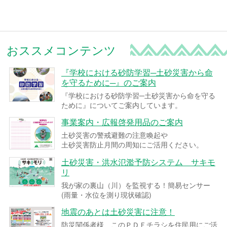
おススメコンテンツ
『学校における砂防学習─土砂災害から命
を守るために─』のご案内
『学校における砂防学習─土砂災害から命を守る
ために』についてご案内しています。
事業案内・広報啓発用品のご案内
土砂災害の警戒避難の注意喚起や
土砂災害防止月間の周知にご活用ください。
土砂災害・洪水氾濫予防システム サキモ
リ
我が家の裏山（川）を監視する！簡易センサー
(雨量・水位を測り現状確認)
地震のあとは土砂災害に注意！
防災関係者様 このＰＤＦチラシを住民用にご活