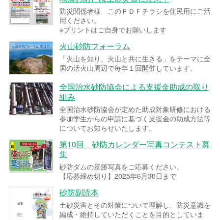
防災関係者様 このＰＤＦチラシを住民用にご活
用ください。
※プリントはご自身でお願いします
火山砂防フォーラム
「火山を知り、火山と共に生きる」をテーマに全
国の活火山周辺で毎年１回開催しています。
全国治水砂防協会による支援金助成の取り
組み
全国治水砂防協会が定めた助成対象研修における
参加学生からの申請に基づく支援金の助成方法等
についてお知らせいたします。
第10回 砂防カレンダー写真コンテスト募
集
砂防ダムの景勝写真をご応募ください。
【応募締め切り】2025年6月30日まで
砂防副読本
土砂災害とその対策について理解し、防災意識を
編成・維持していただくことを目的としていま