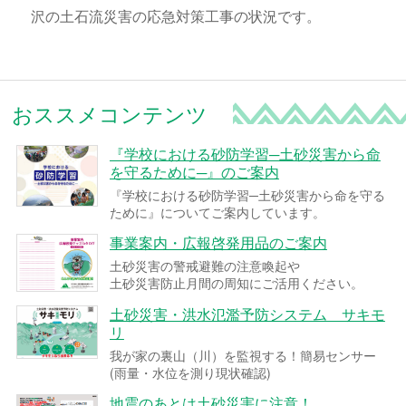
沢の土石流災害の応急対策工事の状況です。
おススメコンテンツ
『学校における砂防学習─土砂災害から命
を守るために─』のご案内
『学校における砂防学習─土砂災害から命を守る
ために』についてご案内しています。
事業案内・広報啓発用品のご案内
土砂災害の警戒避難の注意喚起や
土砂災害防止月間の周知にご活用ください。
土砂災害・洪水氾濫予防システム サキモ
リ
我が家の裏山（川）を監視する！簡易センサー
(雨量・水位を測り現状確認)
地震のあとは土砂災害に注意！