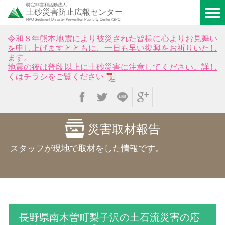
特定非営利活動法人
土砂災害防止広報センター
NPO Sediment Disaster Prevention Publicity Center (SPC)
令和８年熊本地震により被災された皆様に心よりお見舞い
を申し上げますとともに、一日も早い復興をお祈りいたし
ます。
地震の後は普段以上に土砂災害に注意してください。詳し
くはチラシをご覧ください
災害取材報告
スタッフが現地で取材をした情報です。
長野県南木曽町梨子沢の土石流災害の応