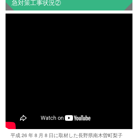
急対策工事状況②
平成 26 年 8 月 8 日に取材した長野県南木曽町梨子