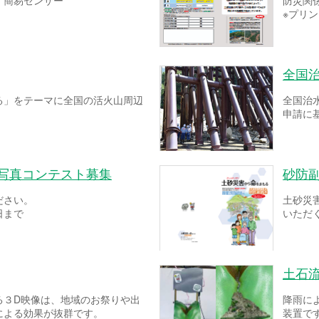
！簡易センサー
防災関
※プリ
全国
る」をテーマに全国の活火山周辺
全国治
申請に
ー写真コンテスト募集
砂防
ださい。
土砂災
日まで
いただ
土石
る３D映像は、地域のお祭りや出
降雨に
による効果が抜群です。
装置で