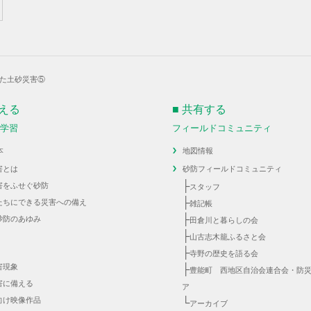
た土砂災害⑤
伝える
■ 共有する
・学習
フィールドコミュニティ
本
地図情報
害とは
砂防フィールドコミュニティ
├
害をふせぐ砂防
スタッフ
├
たちにできる災害への備え
雑記帳
├
砂防のあゆみ
田倉川と暮らしの会
├
山古志木籠ふるさと会
├
寺野の歴史を語る会
害現象
├
豊能町 西地区自治会連合会・防
害に備える
ア
向け映像作品
└
アーカイブ