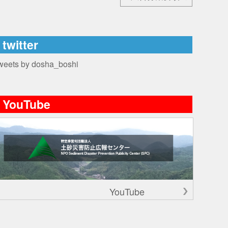
twitter
weets by dosha_boshi
YouTube
YouTube