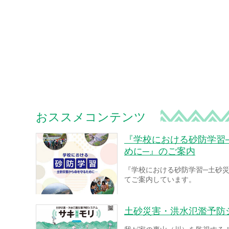
おススメコンテンツ
『学校における砂防学習
めに─』のご案内
『学校における砂防学習─土砂
てご案内しています。
土砂災害・洪水氾濫予防