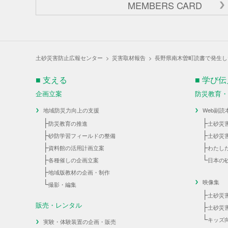
MEMBERS CARD
土砂災害防止広報センター
>
災害取材報告
>
長野県南木曽町読書で発生し
■ 支える
■ 学び
企画立案
防災教育
地域防災力向上の支援
Web副読
├
├
防災教育の推進
土砂災
├
├
砂防学習フィールドの整備
土砂災
├
├
資料館の活用計画立案
わたし
├
└
各種催しの企画立案
日本の
├
地域版教材の企画・制作
└
映像集
撮影・編集
├
土砂災
販売・レンタル
├
土砂災
└
キッズ
実験・体験装置の企画・販売