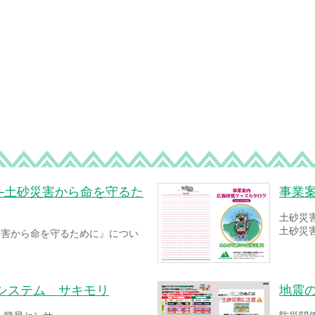
─土砂災害から命を守るた
事業
土砂災
土砂災
災害から命を守るために』につい
システム サキモリ
地震