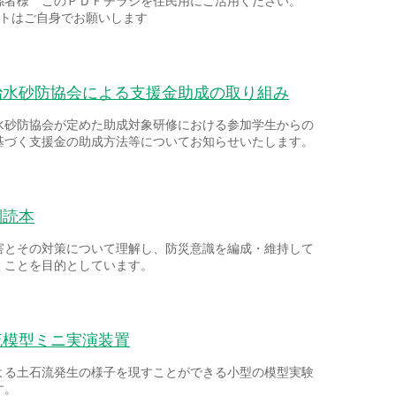
係者様 このＰＤＦチラシを住民用にご活用ください。
ントはご自身でお願いします
治水砂防協会による支援金助成の取り組み
水砂防協会が定めた助成対象研修における参加学生からの
基づく支援金の助成方法等についてお知らせいたします。
副読本
害とその対策について理解し、防災意識を編成・維持して
くことを目的としています。
流模型ミニ実演装置
よる土石流発生の様子を現すことができる小型の模型実験
す。