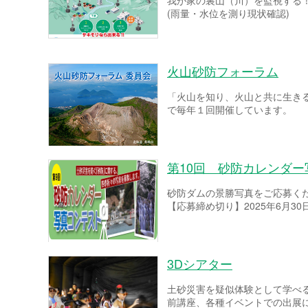
我が家の裏山（川）を監視する
(雨量・水位を測り現状確認)
火山砂防フォーラム
「火山を知り、火山と共に生き
で毎年１回開催しています。
第10回 砂防カレンダ
砂防ダムの景勝写真をご応募く
【応募締め切り】2025年6月30
3Dシアター
土砂災害を疑似体験として学べ
前講座、各種イベントでの出展