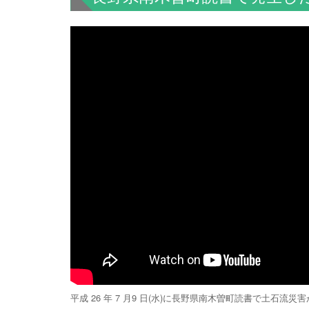
平成 26 年 7 月9 日(水)に長野県南木曽町読書で土石流